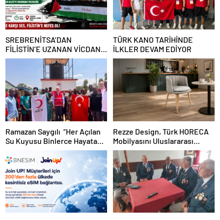
SREBRENİTSA’DAN
TÜRK KANO TARİHİNDE
FİLİSTİN’E UZANAN VİCDAN
İLKLER DEVAM EDİYOR
YOLCULUĞU ADANA’YA
GELİYOR
Ramazan Saygılı “Her Açılan
Rezze Design, Türk HORECA
Su Kuyusu Binlerce Hayata
Mobilyasını Uluslararası
Umut Oluyor”
Projelere Taşıyor