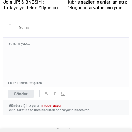
Join UP! & BNESIM :
Kıbrıs gazileri o anları anlattı:
Türkiye’ye Gelen Milyonlarca
“Bugün olsa vatan için yine
Turiste Ücretsiz eSIM
giderim”
En az 10 karakter gerekli
Gönder
Gönderdiğiniz yorum
moderasyon
ekibi tarafından incelendikten sonra yayınlanacaktır.
Temadam