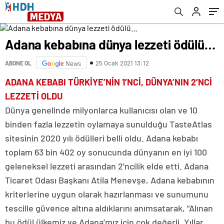
Adana kebabına dünya lezzeti ödülü…
25 Ocak 2021 13:12
ABONE OL
News
ADANA KEBABI TÜRKİYE’NİN 1’NCİ, DÜNYA’NIN 2’NCİ
LEZZETİ OLDU
Dünya genelinde milyonlarca kullanıcısı olan ve 10
binden fazla lezzetin oylamaya sunulduğu TasteAtlas
sitesinin 2020 yılı ödülleri belli oldu. Adana kebabı
toplam 63 bin 402 oy sonucunda dünyanın en iyi 100
geleneksel lezzeti arasından 2’ncilik elde etti. Adana
Ticaret Odası Başkanı Atila Menevşe, Adana kebabının
kriterlerine uygun olarak hazırlanması ve sunumunu
tescille güvence altına aldıklarını anımsatarak, “Alınan
bu ödül ülkemiz ve Adana’mız için çok değerli. Yıllar