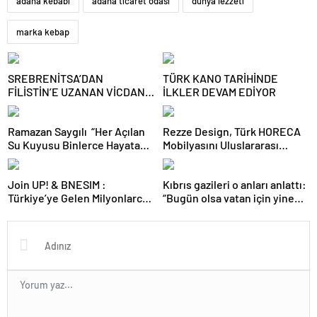
adana kebabı
adana ticaret odası
dünya lezzeti
marka kebap
SREBRENİTSA’DAN
TÜRK KANO TARİHİNDE
FİLİSTİN’E UZANAN VİCDAN
İLKLER DEVAM EDİYOR
YOLCULUĞU ADANA’YA
GELİYOR
Ramazan Saygılı “Her Açılan
Rezze Design, Türk HORECA
Su Kuyusu Binlerce Hayata
Mobilyasını Uluslararası
Umut Oluyor”
Projelere Taşıyor
Join UP! & BNESIM :
Kıbrıs gazileri o anları anlattı:
Türkiye’ye Gelen Milyonlarca
“Bugün olsa vatan için yine
Turiste Ücretsiz eSIM
giderim”