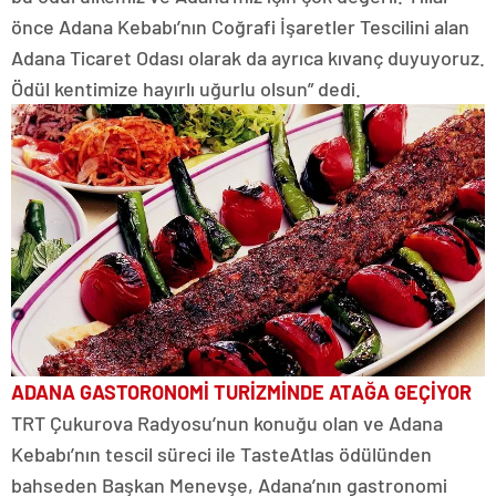
önce Adana Kebabı’nın Coğrafi İşaretler Tescilini alan
Adana Ticaret Odası olarak da ayrıca kıvanç duyuyoruz.
Ödül kentimize hayırlı uğurlu olsun” dedi.
ADANA GASTORONOMİ TURİZMİNDE ATAĞA GEÇİYOR
TRT Çukurova Radyosu’nun konuğu olan ve Adana
Kebabı’nın tescil süreci ile TasteAtlas ödülünden
bahseden Başkan Menevşe, Adana’nın gastronomi