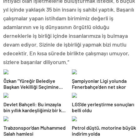
ihtiyacı olan işletmelerle buluşturmak istedik. 6 buçuk
yıl içinde yaklaşık 35 bin insanı iş sahibi yaptık. Başarılı
çalışmalar yapan istihdam birimimiz değerli iş
adamlarının ve iş dünyasının örgütlü olduğu
derneklerle iş birliği içinde insanlarımıza iş bulmaya
devam ediyor. Sizinle de işbirliği yapmak bizi mutlu
edecektir. En kısa sürede birlikte çalışmayı umuyor,
sizlere başarılar diliyorum.”
Özkan “Yüreğir Belediye
Şampiyonlar Ligi yolunda
Başkan Vekilliği Seçimine
Fenerbahçe'den net skor
İlişkin Hukuki Süreç
Başlatıldı”
Devlet Bahçeli: Bu imzayla
LGS'de yerleştirme sonuçları
bin yıllık kardeşliğimiz bir kez
belli oldu
daha tescillenmiştir
Trabzonspor'dan Muhammed
Petrol düştü, motorine büyük
Salah hamlesi
indirim yolda