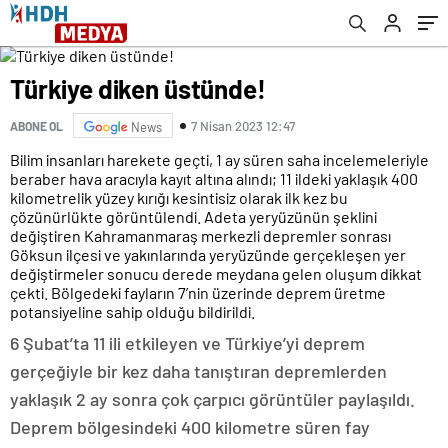
Türkiye diken üstünde!
7 Nisan 2023 12:47
ABONE OL
News
Bilim insanları harekete geçti, 1 ay süren saha incelemeleriyle
beraber hava aracıyla kayıt altına alındı; 11 ildeki yaklaşık 400
kilometrelik yüzey kırığı kesintisiz olarak ilk kez bu
çözünürlükte görüntülendi. Adeta yeryüzünün şeklini
değiştiren Kahramanmaraş merkezli depremler sonrası
Göksun ilçesi ve yakınlarında yeryüzünde gerçekleşen yer
değiştirmeler sonucu derede meydana gelen oluşum dikkat
çekti. Bölgedeki fayların 7’nin üzerinde deprem üretme
potansiyeline sahip olduğu bildirildi.
6 Şubat’ta 11 ili etkileyen ve Türkiye’yi deprem
gerçeğiyle bir kez daha tanıştıran depremlerden
yaklaşık 2 ay sonra çok çarpıcı görüntüler paylaşıldı.
Deprem bölgesindeki 400 kilometre süren fay