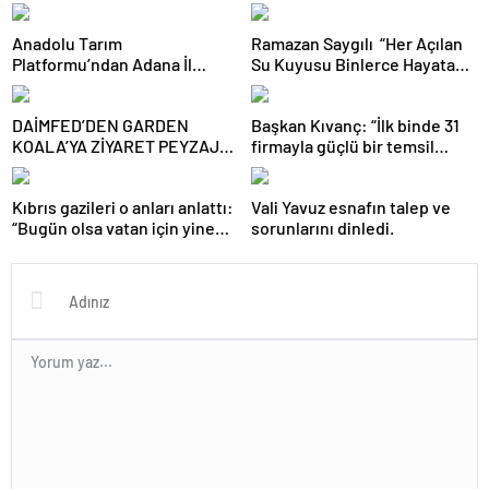
Anadolu Tarım
Ramazan Saygılı “Her Açılan
Platformu’ndan Adana İl
Su Kuyusu Binlerce Hayata
Tarım ve Orman
Umut Oluyor”
Müdürlüğü’ne Stratejik
DAİMFED’DEN GARDEN
Başkan Kıvanç: “İlk binde 31
Ziyaret
KOALA’YA ZİYARET PEYZAJ
firmayla güçlü bir temsil
VE SÜS BİTKİLERİNDE İŞ
sağladık”
BİRLİĞİ MESAJI
Kıbrıs gazileri o anları anlattı:
Vali Yavuz esnafın talep ve
“Bugün olsa vatan için yine
sorunlarını dinledi.
giderim”