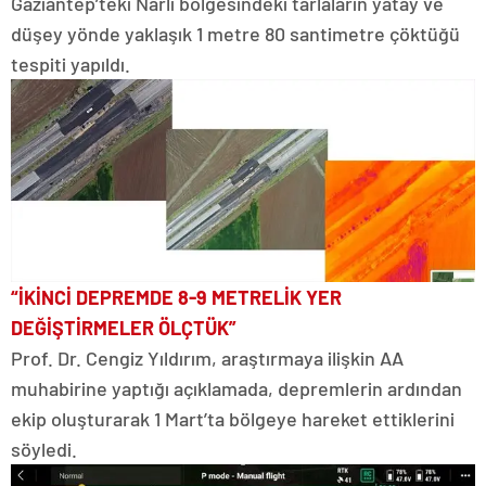
Gaziantep’teki Narlı bölgesindeki tarlaların yatay ve
düşey yönde yaklaşık 1 metre 80 santimetre çöktüğü
tespiti yapıldı.
“İKİNCİ DEPREMDE 8-9 METRELİK YER
DEĞİŞTİRMELER ÖLÇTÜK”
Prof. Dr. Cengiz Yıldırım, araştırmaya ilişkin AA
muhabirine yaptığı açıklamada, depremlerin ardından
ekip oluşturarak 1 Mart’ta bölgeye hareket ettiklerini
söyledi.