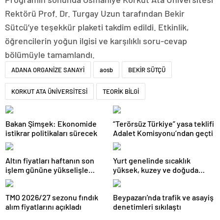
Rektörü Prof. Dr. Turgay Uzun tarafından Bekir
Sütcü’ye teşekkür plaketi takdim edildi. Etkinlik,
öğrencilerin yoğun ilgisi ve karşılıklı soru-cevap
bölümüyle tamamlandı.
ADANA ORGANİZE SANAYİ
aosb
BEKİR SÜTÇÜ
KORKUT ATA ÜNİVERSİTESİ
TEORİK BİLGİ
Bakan Şimşek: Ekonomide
“Terörsüz Türkiye” yasa teklifi
istikrar politikaları sürecek
Adalet Komisyonu’ndan geçti
Altın fiyatları haftanın son
Yurt genelinde sıcaklık
işlem gününe yükselişle
yüksek, kuzey ve doğuda
başladı
yağış görülecek
TMO 2026/27 sezonu fındık
Beypazarı'nda trafik ve asayiş
alım fiyatlarını açıkladı
denetimleri sıkılaştı