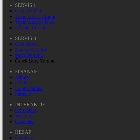
SERVİS 1
Canlı Tv Dark
Yayın Akışları Light
Yayın Akışları Dark
Nöbetçi Eczaneler
SERVİS 3
Canlı Borsa
Namaz Vakitleri
Puan Durumu
Örnek Burç Yorumu
FİNANSİF
Altınlar
Dövizler
Kripto Paralar
Pariteler
İNTERAKTİF
Foto Galeri
Yazarlar
Gazeteler
HESAP
Üye Kayıt