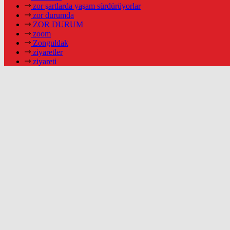
zor şartlarda yaşam sürdürüyorlar
zor durumda
ZOR DURUM
zoom
Zonguldak
ziyaretler
ziyareti