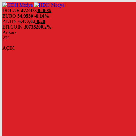
DOLAR
47,5973
0.06%
EURO
54,9530
-0.14%
ALTIN
6.477,62
-0,28
BITCOIN
3073520
0.2%
Ankara
29°
AÇIK