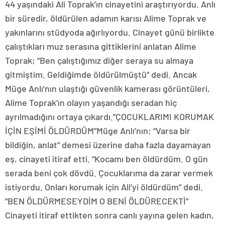
44 yaşındaki Ali Toprak’ın cinayetini araştırıyordu. Anlı
bir süredir, öldürülen adamın karısı Alime Toprak ve
yakınlarını stüdyoda ağırlıyordu. Cinayet günü birlikte
çalıştıkları muz serasına gittiklerini anlatan Alime
Toprak; “Ben çalıştığımız diğer seraya su almaya
gitmiştim. Geldiğimde öldürülmüştü” dedi. Ancak
Müge Anlı’nın ulaştığı güvenlik kamerası görüntüleri,
Alime Toprak’ın olayın yaşandığı seradan hiç
ayrılmadığını ortaya çıkardı.”ÇOCUKLARIMI KORUMAK
İÇİN EŞİMİ ÖLDÜRDÜM”Müge Anlı’nın; “Varsa bir
bildiğin, anlat” demesi üzerine daha fazla dayamayan
eş, cinayeti itiraf etti. “Kocamı ben öldürdüm. O gün
serada beni çok dövdü. Çocuklarıma da zarar vermek
istiyordu. Onları korumak için Ali’yi öldürdüm” dedi.
“BEN ÖLDÜRMESEYDİM O BENİ ÖLDÜRECEKTİ”
Cinayeti itiraf ettikten sonra canlı yayına gelen kadın,