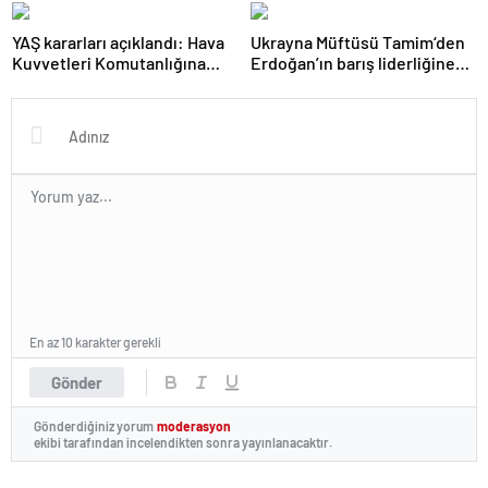
görevlendirmeler
YAŞ kararları açıklandı: Hava
Ukrayna Müftüsü Tamim‘den
Kuvvetleri Komutanlığına
Erdoğan’ın barış liderliğine
Rafet Dalkıran getirildi
övgü
En az 10 karakter gerekli
Gönder
Gönderdiğiniz yorum
moderasyon
ekibi tarafından incelendikten sonra yayınlanacaktır.