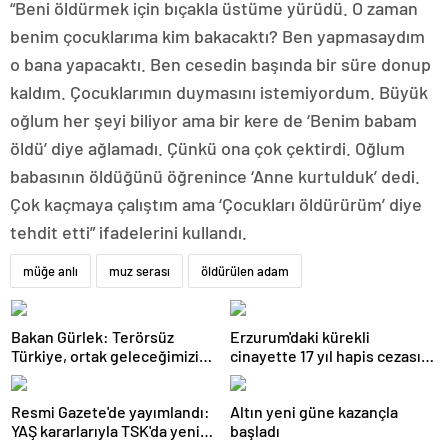
“Beni öldürmek için bıçakla üstüme yürüdü. O zaman
benim çocuklarıma kim bakacaktı? Ben yapmasaydım
o bana yapacaktı. Ben cesedin başında bir süre donup
kaldım. Çocuklarımın duymasını istemiyordum. Büyük
oğlum her şeyi biliyor ama bir kere de ‘Benim babam
öldü’ diye ağlamadı. Çünkü ona çok çektirdi. Oğlum
babasının öldüğünü öğrenince ‘Anne kurtulduk’ dedi.
Çok kaçmaya çalıştım ama ‘Çocukları öldürürüm’ diye
tehdit etti” ifadelerini kullandı.
müğe anlı
muz serası
öldürülen adam
Bakan Gürlek: Terörsüz
Erzurum'daki kürekli
Türkiye, ortak geleceğimizin
cinayette 17 yıl hapis cezası
teminatıdır
kesinleşti
Resmi Gazete'de yayımlandı:
Altın yeni güne kazançla
YAŞ kararlarıyla TSK'da yeni
başladı