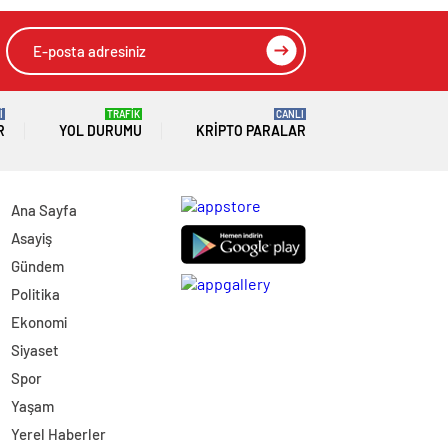
İ
TRAFİK
CANLI
R
YOL DURUMU
KRIPTO PARALAR
Ana Sayfa
Asayiş
Gündem
Politika
Ekonomi
Siyaset
Spor
Yaşam
Yerel Haberler