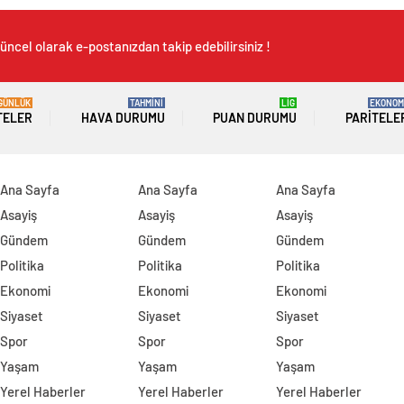
üncel olarak e-postanızdan takip edebilirsiniz !
GÜNLÜK
TAHMİNİ
LİG
EKONOM
TELER
HAVA DURUMU
PUAN DURUMU
PARITELE
Ana Sayfa
Ana Sayfa
Ana Sayfa
Asayiş
Asayiş
Asayiş
Gündem
Gündem
Gündem
Politika
Politika
Politika
Ekonomi
Ekonomi
Ekonomi
Siyaset
Siyaset
Siyaset
Spor
Spor
Spor
Yaşam
Yaşam
Yaşam
Yerel Haberler
Yerel Haberler
Yerel Haberler