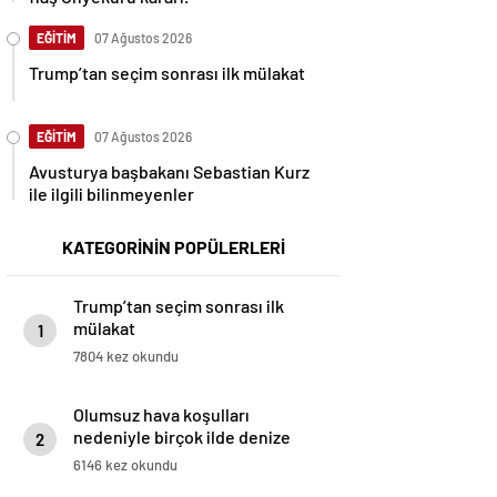
EĞİTİM
07 Ağustos 2026
Trump’tan seçim sonrası ilk mülakat
EĞİTİM
07 Ağustos 2026
Avusturya başbakanı Sebastian Kurz
ile ilgili bilinmeyenler
KATEGORİNİN POPÜLERLERİ
Trump’tan seçim sonrası ilk
mülakat
1
7804 kez okundu
Olumsuz hava koşulları
nedeniyle birçok ilde denize
2
giriş yasaklandı
6146 kez okundu