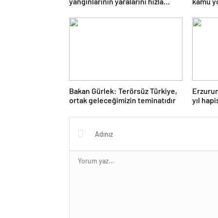
yangınlarının yaralarını hızla
kamu y
saracağız
denges
Bakan Gürlek: Terörsüz Türkiye,
Erzurum
ortak geleceğimizin teminatıdır
yıl hapi