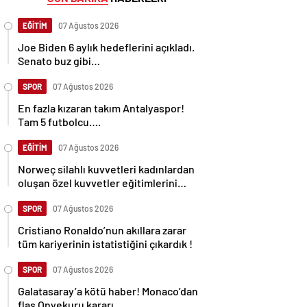
EĞİTİM
07 Ağustos 2026
Joe Biden 6 aylık hedeflerini açıkladı.
Senato buz gibi…
SPOR
07 Ağustos 2026
En fazla kızaran takım Antalyaspor!
Tam 5 futbolcu….
EĞİTİM
07 Ağustos 2026
Norweç silahlı kuvvetleri kadınlardan
oluşan özel kuvvetler eğitimlerini
başlattı.
SPOR
07 Ağustos 2026
Cristiano Ronaldo’nun akıllara zarar
tüm kariyerinin istatistiğini çıkardık !
SPOR
07 Ağustos 2026
Galatasaray’a kötü haber! Monaco’dan
flaş Onyekuru kararı.