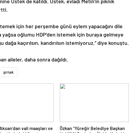
ine Üstek de katıldı. Üstek, evladı Metin’in piknik
tti.
stemek için her perşembe günü eylem yapacağını dile
da yağsa oğlumu HDP’den istemek için buraya gelmeye
dağa kaçırılsın, kandırılsın istemiyoruz.” diye konuştu.
n aileler, daha sonra dağıldı.
şırnak
Aksan’dan vali maaşları ve
Özkan “Yüreğir Belediye Başkan