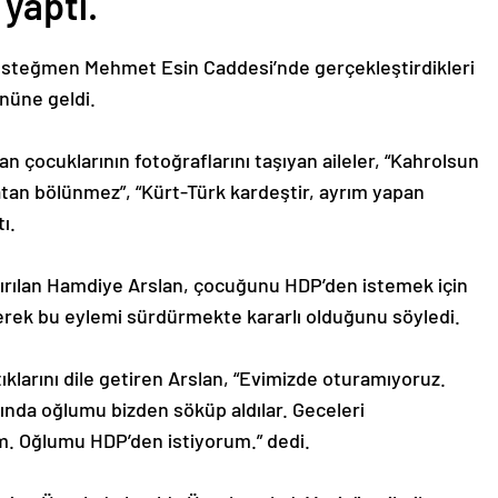
yaptı.
t Üsteğmen Mehmet Esin Caddesi’nde gerçekleştirdikleri
nüne geldi.
an çocuklarının fotoğraflarını taşıyan aileler, “Kahrolsun
vatan bölünmez”, “Kürt-Türk kardeştir, ayrım yapan
ı.
çırılan Hamdiye Arslan, çocuğunu HDP’den istemek için
irterek bu eylemi sürdürmekte kararlı olduğunu söyledi.
larını dile getiren Arslan, “Evimizde oturamıyoruz.
şında oğlumu bizden söküp aldılar. Geceleri
. Oğlumu HDP’den istiyorum.” dedi.