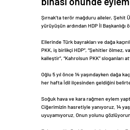
binası önünde eylem 
Şırnak’ta terör mağduru aileler, Şehi
yürüyüşün ardından HDP İl Başkanlığı ö
Ellerinde Türk bayrakları ve dağa kaçırıl
PKK, iş birlikçi HDP”, “Şehitler ölmez, 
kalleştir”, “Kahrolsun PKK” sloganları att
Oğlu 5 yıl önce 14 yaşındayken dağa ka
her hafta İdil ilçesinden geldiğini bel
Soğuk hava ve kara rağmen eylem yaptık
Ciğerimizin hasretiyle yanıyoruz. 14 ya
uyuyamıyoruz. Onun yolunu gözlüyorum