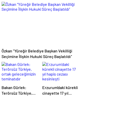
yaralarını hızla
kamu
saracağız
yönetimindeki
ücret dengesi
değerlendirmesi
Özkan “Yüreğir Belediye Başkan Vekilliği
Seçimine İlişkin Hukuki Süreç Başlatıldı”
Bakan Gürlek:
Erzurum'daki kürekli
Terörsüz Türkiye,
cinayette 17 yıl
ortak geleceğimizin
hapis cezası
teminatıdır
kesinleşti