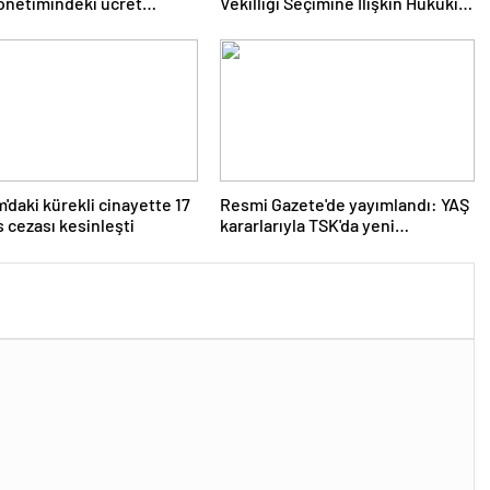
önetimindeki ücret
Vekilliği Seçimine İlişkin Hukuki
i değerlendirmesi
Süreç Başlatıldı”
'daki kürekli cinayette 17
Resmi Gazete'de yayımlandı: YAŞ
s cezası kesinleşti
kararlarıyla TSK'da yeni
görevlendirmeler