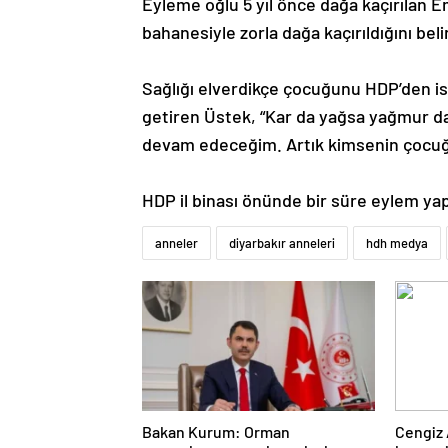
Eyleme oğlu 5 yıl önce dağa kaçırılan Em
bahanesiyle zorla dağa kaçırıldığını belir
Sağlığı elverdikçe çocuğunu HDP’den i
getiren Üstek, “Kar da yağsa yağmur 
devam edeceğim. Artık kimsenin çocuğu 
HDP il binası önünde bir süre eylem yapa
anneler
diyarbakır anneleri
hdh medya
Bakan Kurum: Orman
Cengiz 