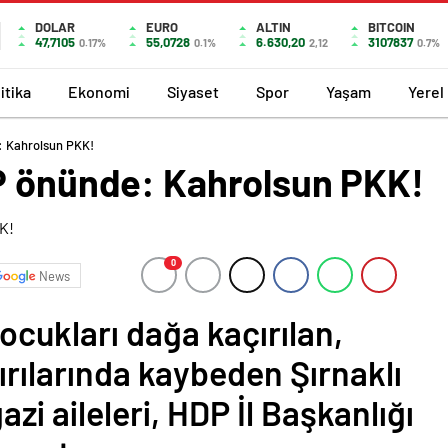
DOLAR
EURO
ALTIN
BITCOIN
47,7105
55,0728
6.630,20
3107837
0.17%
0.1%
2,12
0.7%
itika
Ekonomi
Siyaset
Spor
Yaşam
Yerel
: Kahrolsun PKK!
P önünde: Kahrolsun PKK!
0
News
çocukları dağa kaçırılan,
dırılarında kaybeden Şırnaklı
gazi aileleri, HDP İl Başkanlığı