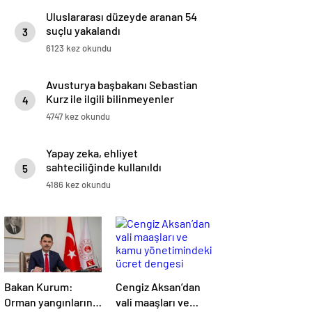
Uluslararası düzeyde aranan 54
suçlu yakalandı
3
6123 kez okundu
Avusturya başbakanı Sebastian
Kurz ile ilgili bilinmeyenler
4
4747 kez okundu
Yapay zeka, ehliyet
sahteciliğinde kullanıldı
5
4186 kez okundu
Bakan Kurum:
Cengiz Aksan’dan
Orman yangınlarının
vali maaşları ve