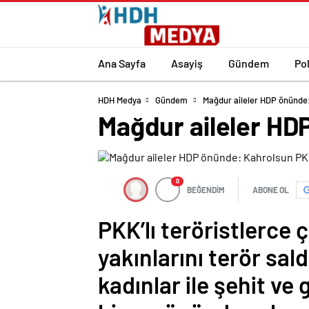
Ana Sayfa
Asayiş
Gündem
Pol
HDH Medya
Gündem
Mağdur aileler HDP önünde
Mağdur aileler HD
0
BEĞENDİM
ABONE OL
PKK’lı teröristlerce 
yakınlarını terör sal
kadınlar ile şehit ve 