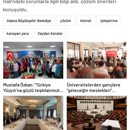
Hali’ndeki sorunlarla ilgili bilgi aldı, çözüm önerileri
konuşuldu.
Adana Büyükşehir Belediye
çözüm
hizmet
iyileştirme
kanayan yara
Zeydan Karalar
Mustafa Özkan:”Türkiye
Üniversitelerden gençlere
Yüzyılı’na güçlü teşkilatımızla
“geleceğin meslekleri”
yürüyoruz”
rehberliği