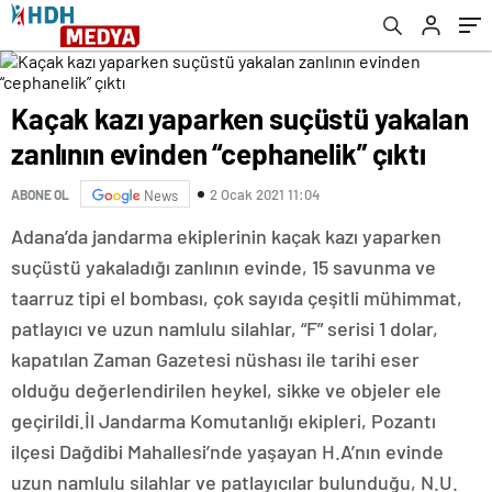
Kaçak kazı yaparken suçüstü yakalan
zanlının evinden “cephanelik” çıktı
2 Ocak 2021 11:04
ABONE OL
News
Adana’da jandarma ekiplerinin kaçak kazı yaparken
suçüstü yakaladığı zanlının evinde, 15 savunma ve
taarruz tipi el bombası, çok sayıda çeşitli mühimmat,
patlayıcı ve uzun namlulu silahlar, “F” serisi 1 dolar,
kapatılan Zaman Gazetesi nüshası ile tarihi eser
olduğu değerlendirilen heykel, sikke ve objeler ele
geçirildi.İl Jandarma Komutanlığı ekipleri, Pozantı
ilçesi Dağdibi Mahallesi’nde yaşayan H.A’nın evinde
uzun namlulu silahlar ve patlayıcılar bulunduğu, N.U.