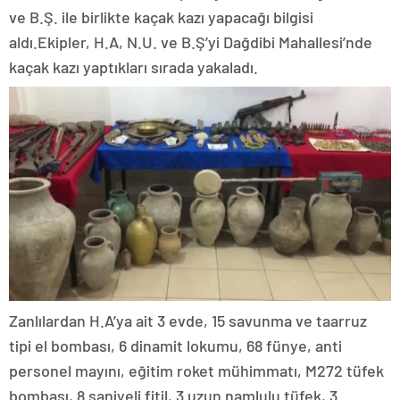
ve B.Ş. ile birlikte kaçak kazı yapacağı bilgisi
aldı.Ekipler, H.A, N.U. ve B.Ş’yi Dağdibi Mahallesi’nde
kaçak kazı yaptıkları sırada yakaladı.
Zanlılardan H.A’ya ait 3 evde, 15 savunma ve taarruz
tipi el bombası, 6 dinamit lokumu, 68 fünye, anti
personel mayını, eğitim roket mühimmatı, M272 tüfek
bombası, 8 saniyeli fitil, 3 uzun namlulu tüfek, 3