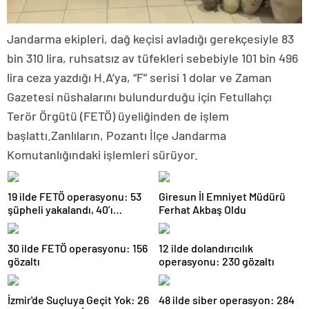
Jandarma ekipleri, dağ keçisi avladığı gerekçesiyle 83
bin 310 lira, ruhsatsız av tüfekleri sebebiyle 101 bin 496
lira ceza yazdığı H.A’ya, “F” serisi 1 dolar ve Zaman
Gazetesi nüshalarını bulundurduğu için Fetullahçı
Terör Örgütü (FETÖ) üyeliğinden de işlem
başlattı.Zanlıların, Pozantı İlçe Jandarma
Komutanlığındaki işlemleri sürüyor.
19 ilde FETÖ operasyonu: 53
Giresun İl Emniyet Müdürü
şüpheli yakalandı, 40’ı
Ferhat Akbaş Oldu
tutuklandı
30 ilde FETÖ operasyonu: 156
12 ilde dolandırıcılık
gözaltı
operasyonu: 230 gözaltı
İzmir'de Suçluya Geçit Yok: 26
48 ilde siber operasyon: 284