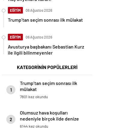
EĞİTİM
06 Ağustos 2026
Trump’tan seçim sonrası ilk mülakat
EĞİTİM
06 Ağustos 2026
Avusturya başbakanı Sebastian Kurz
ile ilgili bilinmeyenler
KATEGORİNİN POPÜLERLERİ
Trump’tan seçim sonrası ilk
mülakat
1
7801 kez okundu
Olumsuz hava koşulları
nedeniyle birçok ilde denize
2
giriş yasaklandı
6144 kez okundu