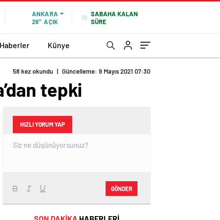
SABAHA KALAN
ANKARA
SÜRE
26°
AÇIK
 Haberler
Künye
58 kez okundu
|
Güncelleme: 9 Mayıs 2021 07:30
a’dan tepki
HIZLI YORUM YAP
GÖNDER
SON DAKİKA
HABERLERİ