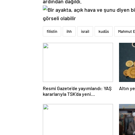
ardından dağıldı.
filistin
ihh
israil
kudüs
Mahmut E
Resmi Gazete'de yayımlandı: YAŞ
Altın y
kararlarıyla TSK'da yeni
görevlendirmeler