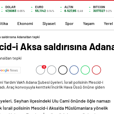
DOLAR
EURO
ALTIN
BITCOIN
47,6083
55,1142
6.527,85
3077327
0.05%
0.14%
0,49
0.2%
itika
Ekonomi
Siyaset
Spor
Yaşam
Yerel
sa saldırısına Adana’dan tepki
scid-i Aksa saldırısına Adan
0
News
i Yardım Vakfı Adana Şubesi üyeleri, İsrail polisinin Mescid-i
nadı. Araç konvoyuyla kentteki İncirlik Hava Üssü önüne giden
yeleri, Seyhan ilçesindeki Ulu Cami önünde öğle namazı
ak İsrail polisinin Mescid-i Aksa’da Müslümanlara yönelik