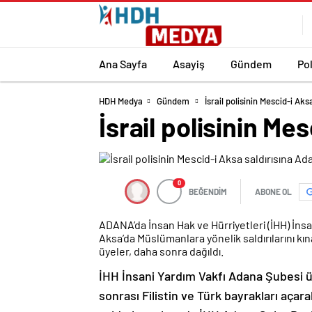
Ana Sayfa
Asayiş
Gündem
Pol
HDH Medya
Gündem
İsrail polisinin Mescid-i Ak
İsrail polisinin Me
0
BEĞENDİM
ABONE OL
ADANA’da İnsan Hak ve Hürriyetleri (İHH) İnsan
Aksa’da Müslümanlara yönelik saldırılarını kı
üyeler, daha sonra dağıldı.
İHH İnsani Yardım Vakfı Adana Şubesi ü
sonrası Filistin ve Türk bayrakları açar