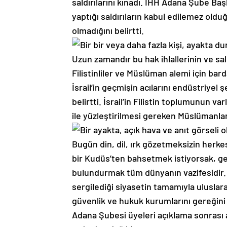
saldırılarını kınadı. İHH Adana Şube Ba
yaptığı saldırıların kabul edilemez oldu
olmadığını belirtti.
Uzun zamandır bu hak ihlallerinin ve sald
Filistinliler ve Müslüman alemi için ba
İsrail’in geçmişin acılarını endüstriye
belirtti. İsrail’in Filistin toplumunun va
ile yüzleştirilmesi gereken Müslümanlar v
Bugün din, dil, ırk gözetmeksizin herkes
bir Kudüs’ten bahsetmek istiyorsak, g
bulundurmak tüm dünyanın vazifesidir. İs
sergilediği siyasetin tamamıyla uluslara
güvenlik ve hukuk kurumlarını gereğini
Adana Şubesi üyeleri açıklama sonrası a