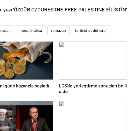
raslan
mescid i aksa
ramazan
terörist devlet israil
eni güne kazançla başladı
LGS'de yerleştirme sonuçları belli
oldu