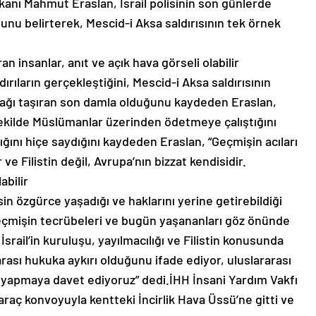
şkanı Mahmut Eraslan, İsrail polisinin son günlerde
ğunu belirterek, Mescid-i Aksa saldırısının tek örnek
ırıların gerçekleştiğini, Mescid-i Aksa saldırısının
rdağı taşıran son damla olduğunu kaydeden Eraslan,
l şekilde Müslümanlar üzerinden ödetmeye çalıştığını
rlığını hiçe saydığını kaydeden Eraslan, “Geçmişin acıları
e Filistin değil, Avrupa’nın bizzat kendisidir.
in özgürce yaşadığı ve haklarını yerine getirebildiği
eçmişin tecrübeleri ve bugün yaşananları göz önünde
rail’in kuruluşu, yayılmacılığı ve Filistin konusunda
rası hukuka aykırı olduğunu ifade ediyor, uluslararası
 yapmaya davet ediyoruz” dedi.İHH İnsani Yardım Vakfı
raç konvoyuyla kentteki İncirlik Hava Üssü’ne gitti ve