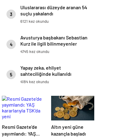
Uluslararası düzeyde aranan 54
suçlu yakalandı
3
6121 kez okundu
Avusturya başbakanı Sebastian
Kurz ile ilgili bilinmeyenler
4
4745 kez okundu
Yapay zeka, ehliyet
sahteciliğinde kullanıldı
5
4184 kez okundu
Resmi Gazete'de
Altın yeni güne
yayımlandı: YAŞ
kazançla başladı