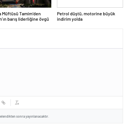
a Müftüsü Tamim‘den
Petrol düştü, motorine büyük
’ın barış liderliğine övgü
indirim yolda
celendikten sonra yayınlanacaktır.