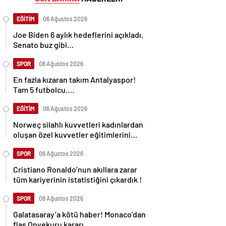
EĞİTİM
06 Ağustos 2026
Joe Biden 6 aylık hedeflerini açıkladı.
Senato buz gibi…
SPOR
06 Ağustos 2026
En fazla kızaran takım Antalyaspor!
Tam 5 futbolcu….
EĞİTİM
06 Ağustos 2026
Norweç silahlı kuvvetleri kadınlardan
oluşan özel kuvvetler eğitimlerini
başlattı.
SPOR
06 Ağustos 2026
Cristiano Ronaldo’nun akıllara zarar
tüm kariyerinin istatistiğini çıkardık !
SPOR
06 Ağustos 2026
Galatasaray’a kötü haber! Monaco’dan
flaş Onyekuru kararı.