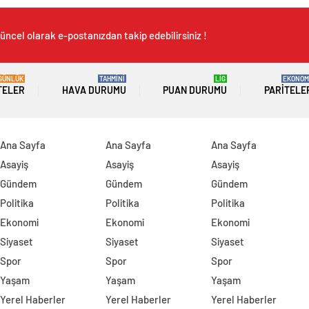
üncel olarak e-postanızdan takip edebilirsiniz !
GÜNLÜK
TAHMİNİ
LİG
EKONOM
TELER
HAVA DURUMU
PUAN DURUMU
PARITELE
Ana Sayfa
Ana Sayfa
Ana Sayfa
Asayiş
Asayiş
Asayiş
Gündem
Gündem
Gündem
Politika
Politika
Politika
Ekonomi
Ekonomi
Ekonomi
Siyaset
Siyaset
Siyaset
Spor
Spor
Spor
Yaşam
Yaşam
Yaşam
Yerel Haberler
Yerel Haberler
Yerel Haberler