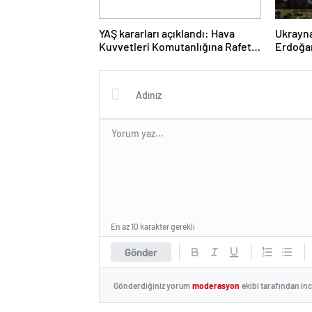
YAŞ kararları açıklandı: Hava
Ukrayn
Kuvvetleri Komutanlığına Rafet
Erdoğan
Dalkıran getirildi
En az 10 karakter gerekli
Gönder
Gönderdiğiniz yorum
moderasyon
ekibi tarafından in