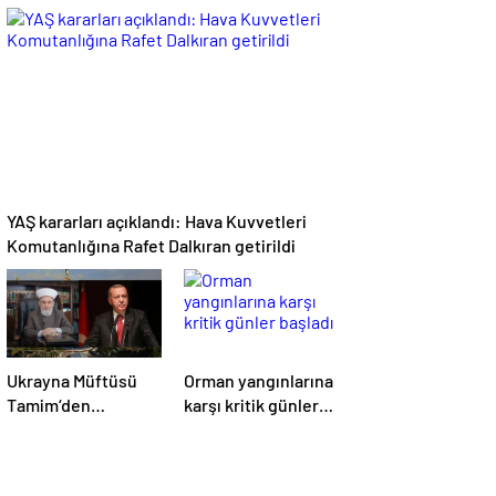
kararlarıyla TSK'da
yeni
görevlendirmeler
YAŞ kararları açıklandı: Hava Kuvvetleri
Komutanlığına Rafet Dalkıran getirildi
Ukrayna Müftüsü
Orman yangınlarına
Tamim‘den
karşı kritik günler
Erdoğan’ın barış
başladı
liderliğine övgü