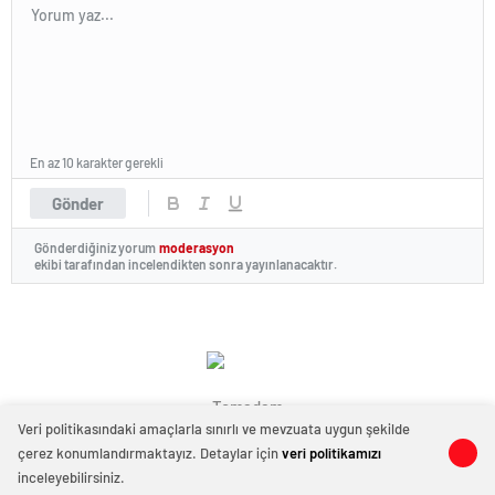
En az 10 karakter gerekli
Gönder
Gönderdiğiniz yorum
moderasyon
ekibi tarafından incelendikten sonra yayınlanacaktır.
Temadam
Veri politikasındaki amaçlarla sınırlı ve mevzuata uygun şekilde
çerez konumlandırmaktayız. Detaylar için
veri politikamızı
0
0
inceleyebilirsiniz.