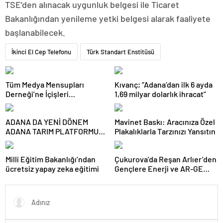
TSE’den alınacak uygunluk belgesi ile Ticaret
Bakanlığından yenileme yetki belgesi alarak faaliyete
başlanabilecek.
İkinci El Cep Telefonu
Türk Standart Enstitüsü
Tüm Medya Mensupları
Kıvanç; “Adana’dan ilk 6 ayda
Derneği’ne İçişleri
1,69 milyar dolarlık ihracat”
Bakanlığından Proje Desteği
ADANA DA YENİ DÖNEM
Mavinet Baskı: Aracınıza Özel
ADANA TARIM PLATFORMU
Plakalıklarla Tarzınızı Yansıtın
KURULDU
Milli Eğitim Bakanlığı’ndan
Çukurova’da Reşan Arlıer’den
ücretsiz yapay zeka eğitimi
Gençlere Enerji ve AR-GE
Alanında Kariyer Mesajı