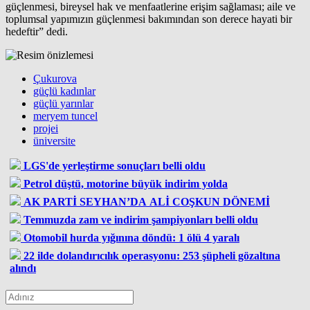
güçlenmesi, bireysel hak ve menfaatlerine erişim sağlaması; aile ve
toplumsal yapımızın güçlenmesi bakımından son derece hayati bir
hedeftir” dedi.
Çukurova
güçlü kadınlar
güçlü yarınlar
meryem tuncel
projei
üniversite
LGS'de yerleştirme sonuçları belli oldu
Petrol düştü, motorine büyük indirim yolda
AK PARTİ SEYHAN’DA ALİ COŞKUN DÖNEMİ
Temmuzda zam ve indirim şampiyonları belli oldu
Otomobil hurda yığınına döndü: 1 ölü 4 yaralı
22 ilde dolandırıcılık operasyonu: 253 şüpheli gözaltına
alındı