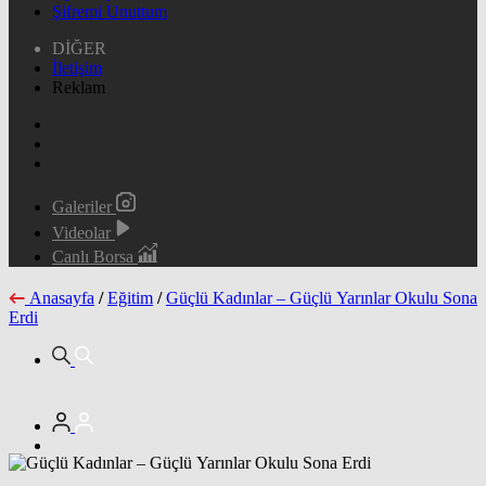
Şifremi Unuttum
DİĞER
İletişim
Reklam
Galeriler
Videolar
Canlı Borsa
Anasayfa
/
Eğitim
/
Güçlü Kadınlar – Güçlü Yarınlar Okulu Sona
Erdi