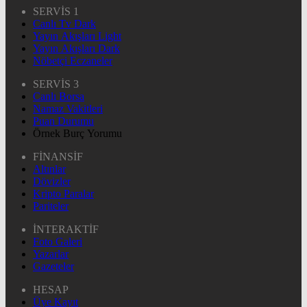
SERVİS 1
Canlı Tv Dark
Yayın Akışları Light
Yayın Akışları Dark
Nöbetçi Eczaneler
SERVİS 3
Canlı Borsa
Namaz Vakitleri
Puan Durumu
Örnek Burç Yorumu
FİNANSİF
Altınlar
Dövizler
Kripto Paralar
Pariteler
İNTERAKTİF
Foto Galeri
Yazarlar
Gazeteler
HESAP
Üye Kayıt