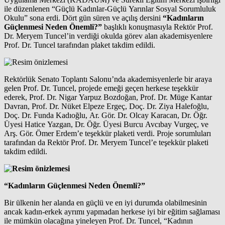
ile düzenlenen “Güçlü Kadınlar-Güçlü Yarınlar Sosyal Sorumluluk
Okulu” sona erdi. Dört gün süren ve açılış dersini
“Kadınların
Güçlenmesi Neden Önemli?”
başlıklı konuşmasıyla Rektör Prof.
Dr. Meryem Tuncel’in verdiği okulda görev alan akademisyenlere
Prof. Dr. Tuncel tarafından plaket takdim edildi.
Rektörlük Senato Toplantı Salonu’nda akademisyenlerle bir araya
gelen Prof. Dr. Tuncel, projede emeği geçen herkese teşekkür
ederek, Prof. Dr. Nigar Yarpuz Bozdoğan, Prof. Dr. Müge Kantar
Davran, Prof. Dr. Nüket Elpeze Ergeç, Doç. Dr. Ziya Halefoğlu,
Doç. Dr. Funda Kadıoğlu, Ar. Gör. Dr. Olcay Karacan, Dr. Öğr.
Üyesi Hatice Yazgan, Dr. Öğr. Üyesi Burcu Avcıbay Vurgeç, ve
Arş. Gör. Ömer Erdem’e teşekkür plaketi verdi. Proje sorumluları
tarafından da Rektör Prof. Dr. Meryem Tuncel’e teşekkür plaketi
takdim edildi.
“Kadınların Güçlenmesi Neden Önemli?”
Bir ülkenin her alanda en güçlü ve en iyi durumda olabilmesinin
ancak kadın-erkek ayrımı yapmadan herkese iyi bir eğitim sağlaması
ile mümkün olacağına yineleyen Prof. Dr. Tuncel, “Kadının