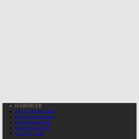
HABERLER
Hava Durumu Light
Hava Durumu Dark
Yol Durumu Light
Yol Durumu Dark
Canlı Tv Light