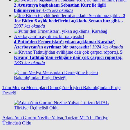
2
Avusturya başbakanı Sebastian Kurz ile ilgili
bilinmeyenler
4745 kez okundu
3
Joe Biden 6 aylık hedeflerini açıkladı. Senato buz gibi…
2937 kez okundu
4
Putin’den Ermenistan’ı yıkan açıklama: Karabağ
Azerbaycan’ın ayrılmaz bir parçasıdır!
1924 kez okundu
5
Kıvanç Tatlıtuğ’dan evliliğine dair çok çarpıcı röportaj.
1835 kez okundu
Tüm Medya Mensupları Derneği’ne İçişleri Bakanlığından Proje
Desteği
Adana’nın Gururu Nezihe Yalvaç Turizm MTAL Türkiye
Üçüncüsü Oldu