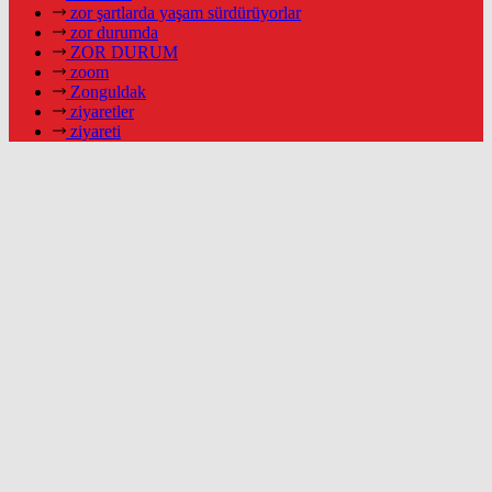
zor şartlarda yaşam sürdürüyorlar
zor durumda
ZOR DURUM
zoom
Zonguldak
ziyaretler
ziyareti