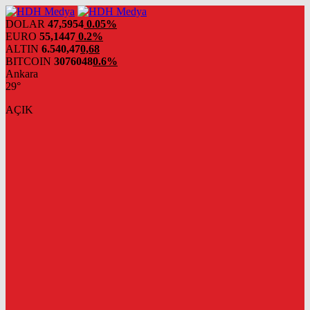
DOLAR
47,5954
0.05%
EURO
55,1447
0.2%
ALTIN
6.540,47
0,68
BITCOIN
3076048
0.6%
Ankara
29°
AÇIK