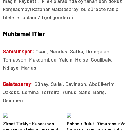
maçını kaybetti. İki ekip arasında oynanan son dokuz
karşılaşmayı kazanan Galatasaray, bu süreçte rakip
filelere toplam 26 gol gönderdi.
Muhtemel 11’ler
Samsunspor:
Okan, Mendes, Satka, Drongelen,
Tomasson, Makoumbou, Yalçın, Holse, Coulibaly,
Ndiaye, Marius.
Galatasaray:
Günay, Sallai, Davinson, Abdülkerim,
Jakobs, Lemina, Torreira, Yunus, Sane, Barış,
Osimhen.
Ziraat Türkiye Kupası'nda
Bahadır Bulut: ''Omurgasız Ve
yeni sezon takvimi açıklandı
Onursuz İnsan, Rüzgâr Gülü