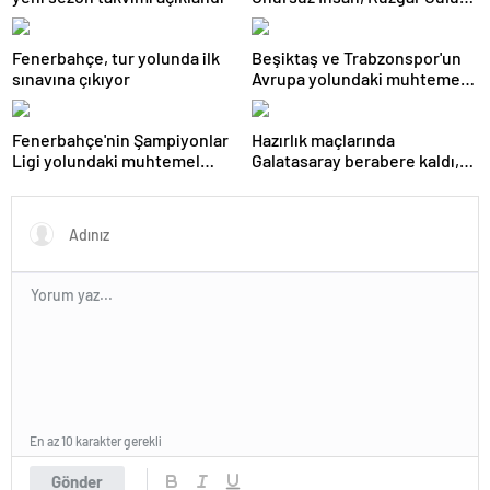
Gibidir''
Fenerbahçe, tur yolunda ilk
Beşiktaş ve Trabzonspor'un
sınavına çıkıyor
Avrupa yolundaki muhtemel
rakipleri netleşti
Fenerbahçe'nin Şampiyonlar
Hazırlık maçlarında
Ligi yolundaki muhtemel
Galatasaray berabere kaldı,
rakibi belli oldu
Trabzonspor moral depoladı
En az 10 karakter gerekli
Gönder