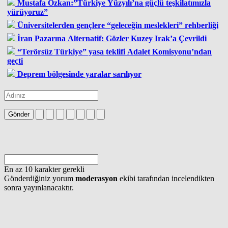
Mustafa Özkan:”Türkiye Yüzyılı’na güçlü teşkilatımızla
yürüyoruz”
Üniversitelerden gençlere “geleceğin meslekleri” rehberliği
İran Pazarına Alternatif: Gözler Kuzey Irak’a Çevrildi
“Terörsüz Türkiye” yasa teklifi Adalet Komisyonu’ndan
geçti
Deprem bölgesinde yaralar sarılıyor
Gönder
En az 10 karakter gerekli
Gönderdiğiniz yorum
moderasyon
ekibi tarafından incelendikten
sonra yayınlanacaktır.