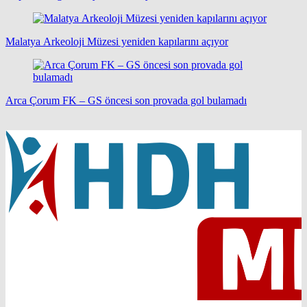
Malatya Arkeoloji Müzesi yeniden kapılarını açıyor
Arca Çorum FK – GS öncesi son provada gol bulamadı