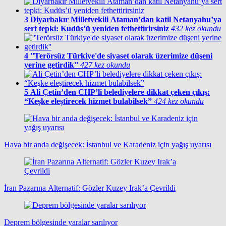
3
Diyarbakır Milletvekili Ataman’dan katil Netanyahu’ya
sert tepki: Kudüs’ü yeniden fethettirirsiniz
432 kez okundu
4
''Terörsüz Türkiye'de siyaset olarak üzerimize düşeni
yerine getirdik''
427 kez okundu
5
Ali Çetin’den CHP’li belediyelere dikkat çeken çıkış:
“Keşke eleştirecek hizmet bulabilsek”
424 kez okundu
Hava bir anda değişecek: İstanbul ve Karadeniz için yağış uyarısı
İran Pazarına Alternatif: Gözler Kuzey Irak’a Çevrildi
Deprem bölgesinde yaralar sarılıyor