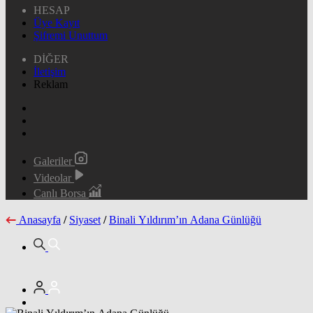
HESAP
Üye Kayıt
Şifremi Unuttum
DİĞER
İletişim
Reklam
Galeriler
Videolar
Canlı Borsa
Anasayfa
/
Siyaset
/
Binali Yıldırım’ın Adana Günlüğü