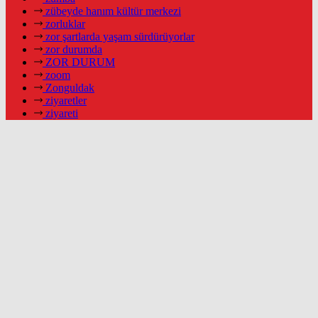
zübeyde hanım kültür merkezi
zorluklar
zor şartlarda yaşam sürdürüyorlar
zor durumda
ZOR DURUM
zoom
Zonguldak
ziyaretler
ziyareti