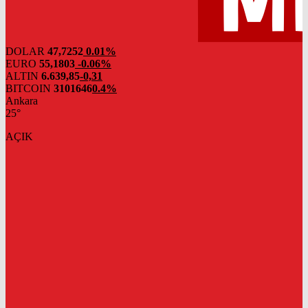
DOLAR
47,7252
0.01%
EURO
55,1803
-0.06%
ALTIN
6.639,85
-0,31
BITCOIN
3101646
0.4%
Ankara
25°
AÇIK