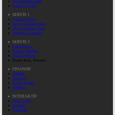
Yol Durumu Dark
Canlı Tv Light
SERVİS 1
Canlı Tv Dark
Yayın Akışları Light
Yayın Akışları Dark
Nöbetçi Eczaneler
SERVİS 3
Canlı Borsa
Namaz Vakitleri
Puan Durumu
Örnek Burç Yorumu
FİNANSİF
Altınlar
Dövizler
Kripto Paralar
Pariteler
İNTERAKTİF
Foto Galeri
Yazarlar
Gazeteler