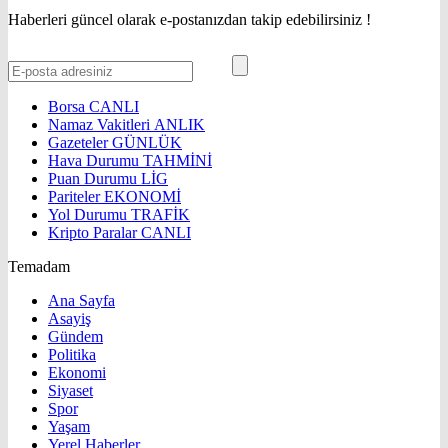
Haberleri güncel olarak e-postanızdan takip edebilirsiniz !
Borsa
CANLI
Namaz Vakitleri
ANLIK
Gazeteler
GÜNLÜK
Hava Durumu
TAHMİNİ
Puan Durumu
LİG
Pariteler
EKONOMİ
Yol Durumu
TRAFİK
Kripto Paralar
CANLI
Temadam
Ana Sayfa
Asayiş
Gündem
Politika
Ekonomi
Siyaset
Spor
Yaşam
Yerel Haberler