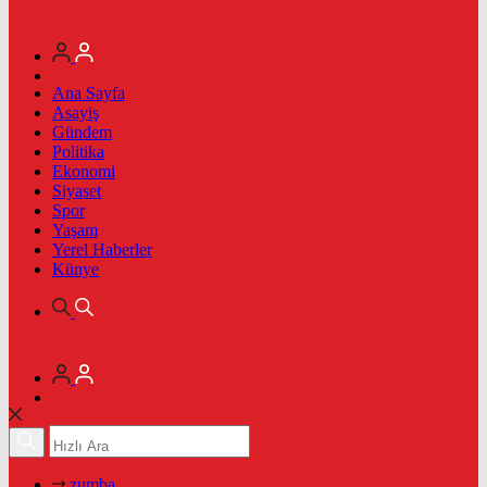
Ana Sayfa
Asayiş
Gündem
Politika
Ekonomi
Siyaset
Spor
Yaşam
Yerel Haberler
Künye
zumba