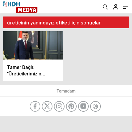
üreticinin yanındayız etiketi için sonuçlar
Tamer Dağlı:
“Üreticilerimizin
Yanındayız”
Temadam