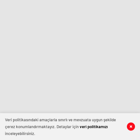
Veri politikasındaki amaçlarla sınırlı ve mevzuata uygun şekilde
çerez konumlandırmaktayız. Detaylar için
veri politikamızı
inceleyebilirsiniz.