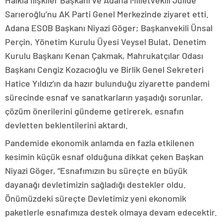
Halkla İlişkiler Başkanı ve Adana Milletvekili Jülide
Sarıeroğlu’nu AK Parti Genel Merkezinde ziyaret etti.
Adana ESOB Başkanı Niyazi Göger; Başkanvekili Ünsal
Perçin, Yönetim Kurulu Üyesi Veysel Bulat, Denetim
Kurulu Başkanı Kenan Çakmak, Mahrukatçılar Odası
Başkanı Cengiz Kozacıoğlu ve Birlik Genel Sekreteri
Hatice Yıldız’ın da hazır bulunduğu ziyarette pandemi
sürecinde esnaf ve sanatkarların yaşadığı sorunlar,
çözüm önerilerini gündeme getirerek, esnafın
devletten beklentilerini aktardı.
Pandemide ekonomik anlamda en fazla etkilenen
kesimin küçük esnaf olduğuna dikkat çeken Başkan
Niyazi Göger, “Esnafımızın bu süreçte en büyük
dayanağı devletimizin sağladığı destekler oldu.
Önümüzdeki süreçte Devletimiz yeni ekonomik
paketlerle esnafımıza destek olmaya devam edecektir.