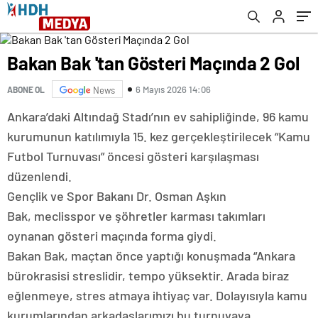
Bakan Bak 'tan Gösteri Maçında 2 Gol
6 Mayıs 2026 14:06
ABONE OL
News
Ankara’daki Altındağ Stadı’nın ev sahipliğinde, 96 kamu
kurumunun katılımıyla 15. kez gerçekleştirilecek “Kamu
Futbol Turnuvası” öncesi gösteri karşılaşması
düzenlendi.
Gençlik ve Spor Bakanı Dr. Osman Aşkın
Bak, meclisspor ve şöhretler karması takımları
oynanan gösteri maçında forma giydi.
Bakan Bak, maçtan önce yaptığı konuşmada “Ankara
bürokrasisi streslidir, tempo yüksektir. Arada biraz
eğlenmeye, stres atmaya ihtiyaç var. Dolayısıyla kamu
kurumlarından arkadaşlarımızı bu turnuvaya