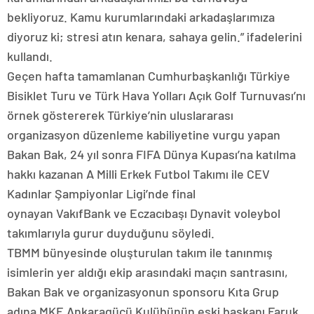
bekliyoruz. Kamu kurumlarındaki arkadaşlarımıza
diyoruz ki; stresi atın kenara, sahaya gelin.” ifadelerini
kullandı.
Geçen hafta tamamlanan Cumhurbaşkanlığı Türkiye
Bisiklet Turu ve Türk Hava Yolları Açık Golf Turnuvası’nı
örnek göstererek Türkiye’nin uluslararası
organizasyon düzenleme kabiliyetine vurgu yapan
Bakan Bak, 24 yıl sonra FIFA Dünya Kupası’na katılma
hakkı kazanan A Milli Erkek Futbol Takımı ile CEV
Kadınlar Şampiyonlar Ligi’nde final
oynayan VakıfBank ve Eczacıbaşı Dynavit voleybol
takımlarıyla gurur duyduğunu söyledi.
TBMM bünyesinde oluşturulan takım ile tanınmış
isimlerin yer aldığı ekip arasındaki maçın santrasını,
Bakan Bak ve organizasyonun sponsoru Kıta Grup
adına MKE Ankaragücü Kulübünün eski başkanı Faruk