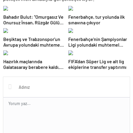
Bahadır Bulut: ''Omurgasız Ve
Fenerbahçe, tur yolunda ilk
Onursuz İnsan, Rüzgâr Gülü
sınavına çıkıyor
Gibidir''
Beşiktaş ve Trabzonspor'un
Fenerbahçe'nin Şampiyonlar
Avrupa yolundaki muhtemel
Ligi yolundaki muhtemel
rakipleri netleşti
rakibi belli oldu
Hazırlık maçlarında
FIFA'dan Süper Lig ve alt lig
Galatasaray berabere kaldı,
ekiplerine transfer yaptırımı
Trabzonspor moral depoladı