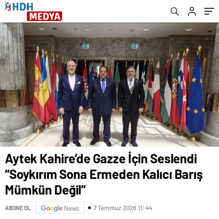
Mümkün Değil”
Aytek Kahire’de Gazze İçin Seslendi
“Soykırım Sona Ermeden Kalıcı Barış
Mümkün Değil”
7 Temmuz 2026 11:44
ABONE OL
News