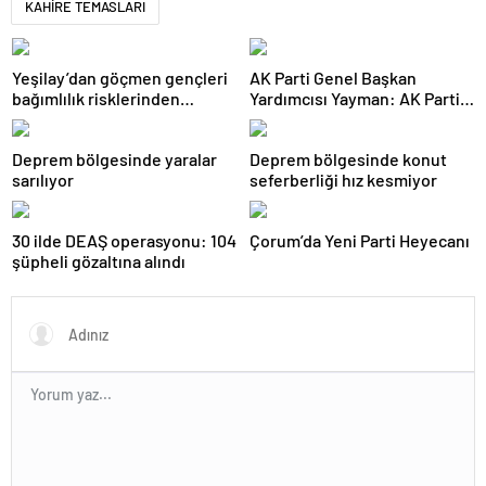
KAHİRE TEMASLARI
Yeşilay’dan göçmen gençleri
AK Parti Genel Başkan
bağımlılık risklerinden
Yardımcısı Yayman: AK Parti
koruyacak uluslararası model
ikinci 25 yıla hazır
Deprem bölgesinde yaralar
Deprem bölgesinde konut
sarılıyor
seferberliği hız kesmiyor
30 ilde DEAŞ operasyonu: 104
Çorum’da Yeni Parti Heyecanı
şüpheli gözaltına alındı