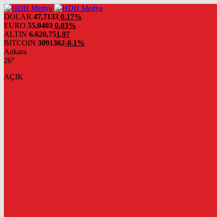
DOLAR
47,7133
0.17%
EURO
55,0403
0.03%
ALTIN
6.620,75
1,97
BITCOIN
3091362
-0.1%
Ankara
26°
AÇIK