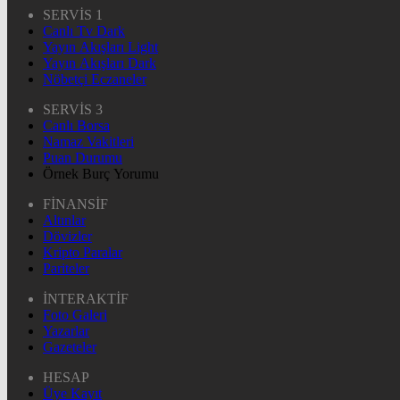
SERVİS 1
Canlı Tv Dark
Yayın Akışları Light
Yayın Akışları Dark
Nöbetçi Eczaneler
SERVİS 3
Canlı Borsa
Namaz Vakitleri
Puan Durumu
Örnek Burç Yorumu
FİNANSİF
Altınlar
Dövizler
Kripto Paralar
Pariteler
İNTERAKTİF
Foto Galeri
Yazarlar
Gazeteler
HESAP
Üye Kayıt