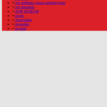
zor şartlarda yaşam sürdürüyorlar
zor durumda
ZOR DURUM
zoom
Zonguldak
ziyaretler
ziyareti