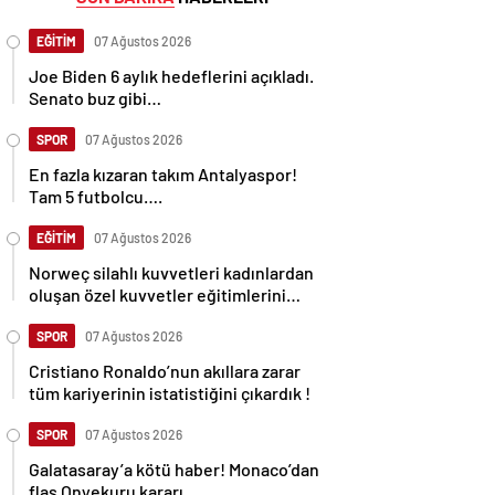
EĞİTİM
07 Ağustos 2026
Joe Biden 6 aylık hedeflerini açıkladı.
Senato buz gibi…
SPOR
07 Ağustos 2026
En fazla kızaran takım Antalyaspor!
Tam 5 futbolcu….
EĞİTİM
07 Ağustos 2026
Norweç silahlı kuvvetleri kadınlardan
oluşan özel kuvvetler eğitimlerini
başlattı.
SPOR
07 Ağustos 2026
Cristiano Ronaldo’nun akıllara zarar
tüm kariyerinin istatistiğini çıkardık !
SPOR
07 Ağustos 2026
Galatasaray’a kötü haber! Monaco’dan
flaş Onyekuru kararı.