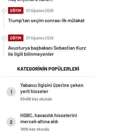
EĞİTİM
07 Ağustos 2026
Trump’tan seçim sonrası ilk mülakat
EĞİTİM
07 Ağustos 2026
Avusturya başbakanı Sebastian Kurz
ile ilgili bilinmeyenler
KATEGORİNİN POPÜLERLERİ
Yabancı ilgisini üzerine çeken
yerli hisseler
1
63488 kez okundu
HSBC, havacılık hisselerini
mercek altına aldı
2
1806 kez okundu