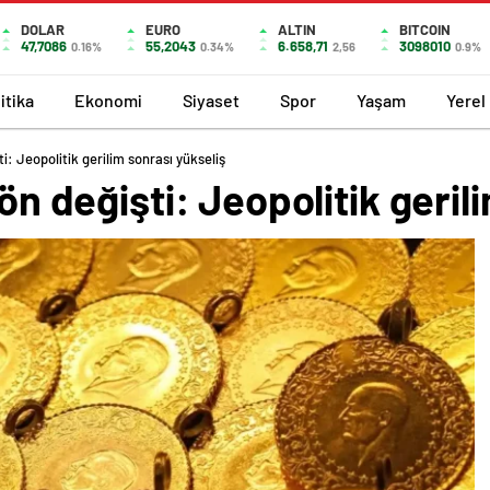
DOLAR
EURO
ALTIN
BITCOIN
47,7086
55,2043
6.658,71
3098010
0.16%
0.34%
2,56
0.9%
itika
Ekonomi
Siyaset
Spor
Yaşam
Yerel
ti: Jeopolitik gerilim sonrası yükseliş
yön değişti: Jeopolitik geril