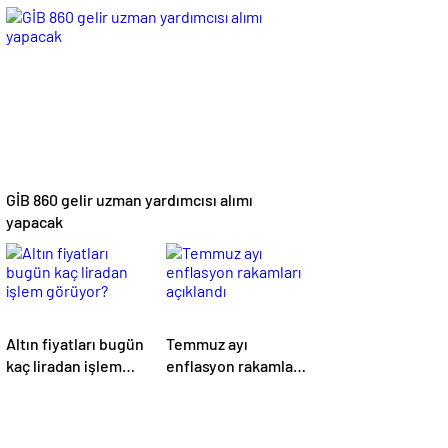
fiyatlarını açıkladı
başladı
GİB 860 gelir uzman yardımcısı alımı
yapacak
Altın fiyatları bugün
Temmuz ayı
kaç liradan işlem
enflasyon rakamları
görüyor?
açıklandı