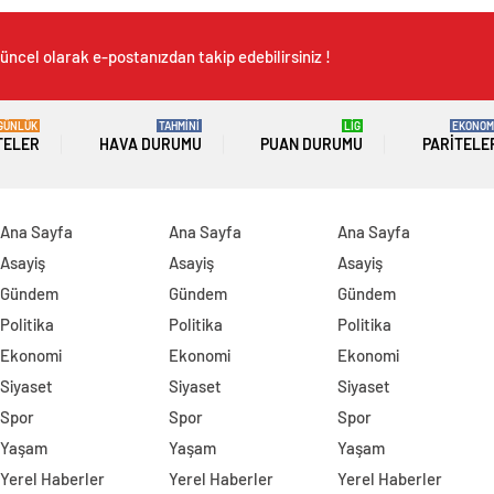
üncel olarak e-postanızdan takip edebilirsiniz !
GÜNLÜK
TAHMİNİ
LİG
EKONOM
TELER
HAVA DURUMU
PUAN DURUMU
PARITELE
Ana Sayfa
Ana Sayfa
Ana Sayfa
Asayiş
Asayiş
Asayiş
Gündem
Gündem
Gündem
Politika
Politika
Politika
Ekonomi
Ekonomi
Ekonomi
Siyaset
Siyaset
Siyaset
Spor
Spor
Spor
Yaşam
Yaşam
Yaşam
Yerel Haberler
Yerel Haberler
Yerel Haberler