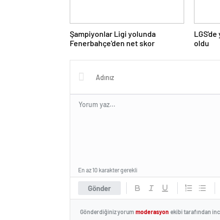
Şampiyonlar Ligi yolunda
LGS'de 
Fenerbahçe'den net skor
oldu
En az 10 karakter gerekli
Gönder
Gönderdiğiniz yorum
moderasyon
ekibi tarafından in