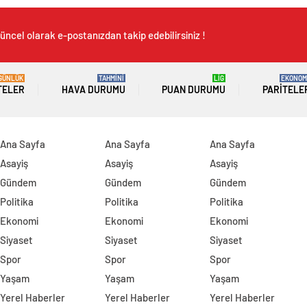
üncel olarak e-postanızdan takip edebilirsiniz !
GÜNLÜK
TAHMİNİ
LİG
EKONOM
TELER
HAVA DURUMU
PUAN DURUMU
PARITELE
Ana Sayfa
Ana Sayfa
Ana Sayfa
Asayiş
Asayiş
Asayiş
Gündem
Gündem
Gündem
Politika
Politika
Politika
Ekonomi
Ekonomi
Ekonomi
Siyaset
Siyaset
Siyaset
Spor
Spor
Spor
Yaşam
Yaşam
Yaşam
Yerel Haberler
Yerel Haberler
Yerel Haberler