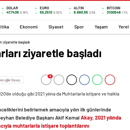
DOLAR
EURO
ALTIN
BITCOIN
47,7436
55,2510
6.660,55
3100546
0.18%
0.32%
2,59
1.1%
itika
Ekonomi
Siyaset
Spor
Yaşam
Yerel
ı ziyaretle başladı
ları ziyaretle başladı
0
News
’de olduğu gibi 2021 yılına da Muhtarlarla istişare ve halkla
celiklerini belirlemek amacıyla yılın ilk günlerinde
n Seyhan Belediye Başkanı Akif Kemal
Akay, 2021 yılında
ıyla muhtarlarla istişare toplantılarını