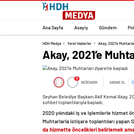
Ana Sayfa
Asayiş
Gündem
Pol
HDH Medya
Yerel Haberler
Akay, 2021’e Muhtarlar
Akay, 2021’e Muhtar
0
BEĞENDİM
ABONE OL
Seyhan Belediye Başkanı Akif Kemal Akay, 2020
sohbet toplantılarıyla başladı.
2020 yılındaki iş ve işlemlerle hizmet ön
Muhtarlarla istişare toplantıları yapa
da hizmette öncelikleri belirlemek amac