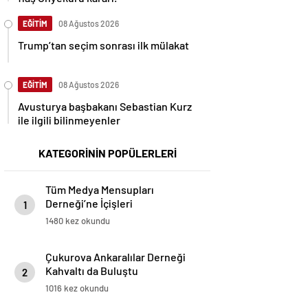
EĞİTİM
08 Ağustos 2026
Trump’tan seçim sonrası ilk mülakat
EĞİTİM
08 Ağustos 2026
Avusturya başbakanı Sebastian Kurz
ile ilgili bilinmeyenler
KATEGORİNİN POPÜLERLERİ
Tüm Medya Mensupları
Derneği’ne İçişleri
1
Bakanlığından Proje Desteği
1480 kez okundu
Çukurova Ankaralılar Derneği
Kahvaltı da Buluştu
2
1016 kez okundu