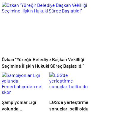
kuzey ve doğuda
denetimleri sıkılaştı
yağış görülecek
Özkan “Yüreğir Belediye Başkan Vekilliği
Seçimine İlişkin Hukuki Süreç Başlatıldı”
Şampiyonlar Ligi
LGS'de yerleştirme
yolunda
sonuçları belli oldu
Fenerbahçe'den net
skor