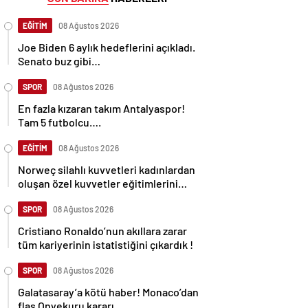
EĞİTİM
08 Ağustos 2026
Joe Biden 6 aylık hedeflerini açıkladı.
Senato buz gibi…
SPOR
08 Ağustos 2026
En fazla kızaran takım Antalyaspor!
Tam 5 futbolcu….
EĞİTİM
08 Ağustos 2026
Norweç silahlı kuvvetleri kadınlardan
oluşan özel kuvvetler eğitimlerini
başlattı.
SPOR
08 Ağustos 2026
Cristiano Ronaldo’nun akıllara zarar
tüm kariyerinin istatistiğini çıkardık !
SPOR
08 Ağustos 2026
Galatasaray’a kötü haber! Monaco’dan
flaş Onyekuru kararı.