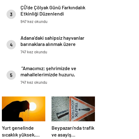
ÇÜ’de Çölyak Günü Farkındalık
Etkinliği Düzenlendi
3
947 kez okundu
Adana’daki sahipsiz hayvanlar
barınaklara alınmak üzere
4
toplatılıyor
747 kez okundu
“Amacımız; şehrimizde ve
mahallelerimizde huzuru,
5
güvenliği, mutluluğu temin
747 kez okundu
etmek”
Yurt genelinde
Beypazarı'nda trafik
sıcaklık yüksek,
ve asayiş