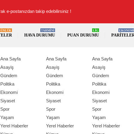
ak e-postanızdan takip edebilirsiniz !
GÜNLÜK
TAHMİNİ
LİG
EKONOM
TELER
HAVA DURUMU
PUAN DURUMU
PARITELE
Ana Sayfa
Ana Sayfa
Ana Sayfa
Asayiş
Asayiş
Asayiş
Gündem
Gündem
Gündem
Politika
Politika
Politika
Ekonomi
Ekonomi
Ekonomi
Siyaset
Siyaset
Siyaset
Spor
Spor
Spor
Yaşam
Yaşam
Yaşam
Yerel Haberler
Yerel Haberler
Yerel Haberler