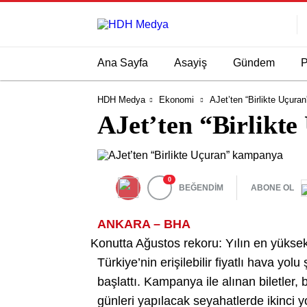
Ana Sayfa
Asayiş
Gündem
P
HDH Medya
Ekonomi
AJet’ten “Birlikte Uçur
AJet’ten “Birlikt
0
BEĞENDİM
ABONE OL
ANKARA – BHA
Konutta Ağustos rekoru: Yılın en yüksek 
Türkiye’nin erişilebilir fiyatlı hava yol
başlattı. Kampanya ile alınan biletler,
günleri yapılacak seyahatlerde ikinci 