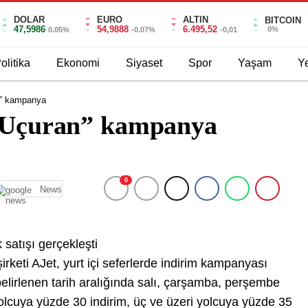
DOLAR
EURO
ALTIN
BITCOIN
47,5986
54,9888
6.495,52
0%
0.05%
-0.07%
-0,01
olitika
Ekonomi
Siyaset
Spor
Yaşam
Ye
an” kampanya
e Uçuran” kampanya
0
News
satışı gerçekleşti
u şirketi AJet, yurt içi seferlerde indirim kampanyası
 belirlenen tarih aralığında salı, çarşamba, perşembe
yolcuya yüzde 30 indirim, üç ve üzeri yolcuya yüzde 35