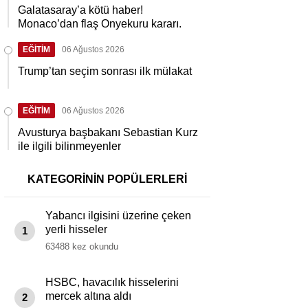
Galatasaray’a kötü haber!
Monaco’dan flaş Onyekuru kararı.
EĞİTİM
06 Ağustos 2026
Trump’tan seçim sonrası ilk mülakat
EĞİTİM
06 Ağustos 2026
Avusturya başbakanı Sebastian Kurz
ile ilgili bilinmeyenler
KATEGORİNİN POPÜLERLERİ
Yabancı ilgisini üzerine çeken
yerli hisseler
1
63488 kez okundu
HSBC, havacılık hisselerini
mercek altına aldı
2