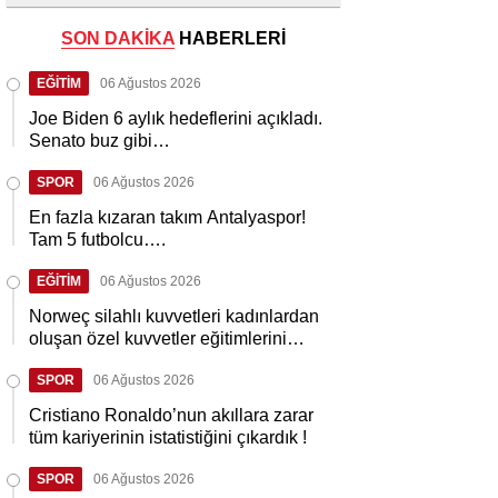
SON DAKİKA
HABERLERİ
EĞİTİM
06 Ağustos 2026
Joe Biden 6 aylık hedeflerini açıkladı.
Senato buz gibi…
SPOR
06 Ağustos 2026
En fazla kızaran takım Antalyaspor!
Tam 5 futbolcu….
EĞİTİM
06 Ağustos 2026
Norweç silahlı kuvvetleri kadınlardan
oluşan özel kuvvetler eğitimlerini
başlattı.
SPOR
06 Ağustos 2026
Cristiano Ronaldo’nun akıllara zarar
tüm kariyerinin istatistiğini çıkardık !
SPOR
06 Ağustos 2026