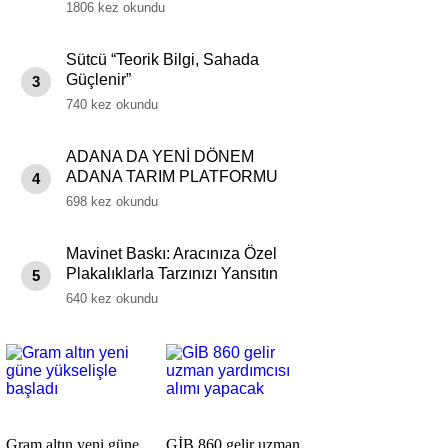
1806 kez okundu
Sütcü “Teorik Bilgi, Sahada
Güçlenir”
3
740 kez okundu
ADANA DA YENİ DÖNEM
ADANA TARIM PLATFORMU
4
KURULDU
698 kez okundu
Mavinet Baskı: Aracınıza Özel
Plakalıklarla Tarzınızı Yansıtın
5
640 kez okundu
Gram altın yeni güne
GİB 860 gelir uzman