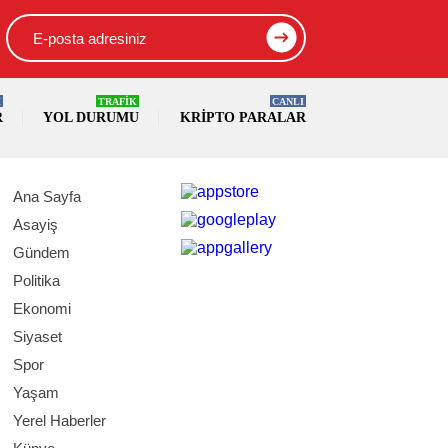
İ
TRAFİK
CANLI
R
YOL DURUMU
KRIPTO PARALAR
Ana Sayfa
Asayiş
Gündem
Politika
Ekonomi
Siyaset
Spor
Yaşam
Yerel Haberler