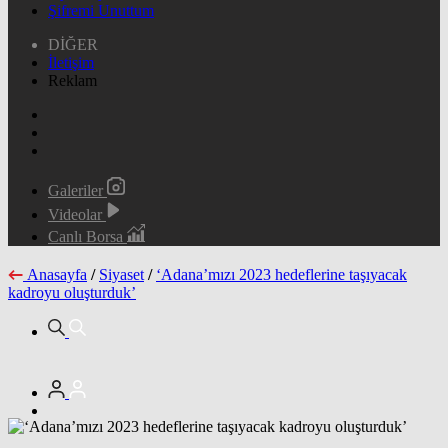
Şifremi Unuttum
DİĞER
İletişim
Reklam
Galeriler
Videolar
Canlı Borsa
Anasayfa
/
Siyaset
/
‘Adana’mızı 2023 hedeflerine taşıyacak
kadroyu oluşturduk’