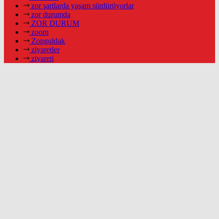
zor şartlarda yaşam sürdürüyorlar
zor durumda
ZOR DURUM
zoom
Zonguldak
ziyaretler
ziyareti