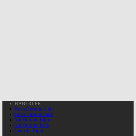
HABERLER
Hava Durumu Light
Hava Durumu Dark
Yol Durumu Light
Yol Durumu Dark
Canlı Tv Light