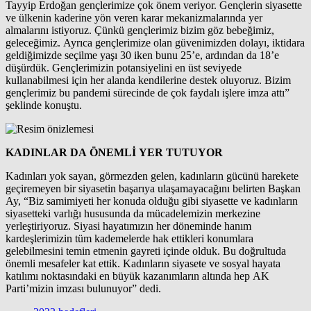
Tayyip Erdoğan gençlerimize çok önem veriyor. Gençlerin siyasette
ve ülkenin kaderine yön veren karar mekanizmalarında yer
almalarını istiyoruz. Çünkü gençlerimiz bizim göz bebeğimiz,
geleceğimiz. Ayrıca gençlerimize olan güvenimizden dolayı, iktidara
geldiğimizde seçilme yaşı 30 iken bunu 25’e, ardından da 18’e
düşürdük. Gençlerimizin potansiyelini en üst seviyede
kullanabilmesi için her alanda kendilerine destek oluyoruz. Bizim
gençlerimiz bu pandemi sürecinde de çok faydalı işlere imza attı”
şeklinde konuştu.
KADINLAR DA ÖNEMLİ YER TUTUYOR
Kadınları yok sayan, görmezden gelen, kadınların gücünü harekete
geçiremeyen bir siyasetin başarıya ulaşamayacağını belirten Başkan
Ay, “Biz samimiyeti her konuda olduğu gibi siyasette ve kadınların
siyasetteki varlığı hususunda da mücadelemizin merkezine
yerleştiriyoruz. Siyasi hayatımızın her döneminde hanım
kardeşlerimizin tüm kademelerde hak ettikleri konumlara
gelebilmesini temin etmenin gayreti içinde olduk. Bu doğrultuda
önemli mesafeler kat ettik. Kadınların siyasete ve sosyal hayata
katılımı noktasındaki en büyük kazanımların altında hep AK
Parti’mizin imzası bulunuyor” dedi.