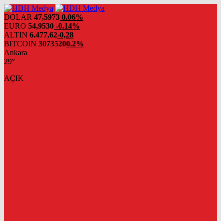
DOLAR
47,5973
0.06%
EURO
54,9530
-0.14%
ALTIN
6.477,62
-0,28
BITCOIN
3073520
0.2%
Ankara
29°
AÇIK