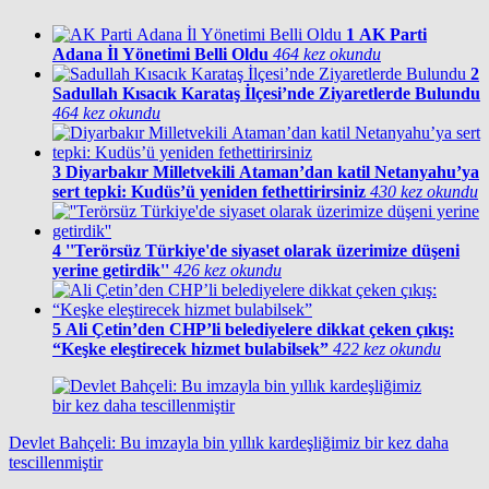
1
AK Parti
Adana İl Yönetimi Belli Oldu
464 kez okundu
2
Sadullah Kısacık Karataş İlçesi’nde Ziyaretlerde Bulundu
464 kez okundu
3
Diyarbakır Milletvekili Ataman’dan katil Netanyahu’ya
sert tepki: Kudüs’ü yeniden fethettirirsiniz
430 kez okundu
4
''Terörsüz Türkiye'de siyaset olarak üzerimize düşeni
yerine getirdik''
426 kez okundu
5
Ali Çetin’den CHP’li belediyelere dikkat çeken çıkış:
“Keşke eleştirecek hizmet bulabilsek”
422 kez okundu
Devlet Bahçeli: Bu imzayla bin yıllık kardeşliğimiz bir kez daha
tescillenmiştir