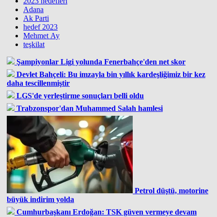
2023 hedefleri
Adana
Ak Parti
hedef 2023
Mehmet Ay
teşkilat
Şampiyonlar Ligi yolunda Fenerbahçe'den net skor
Devlet Bahçeli: Bu imzayla bin yıllık kardeşliğimiz bir kez
daha tescillenmiştir
LGS'de yerleştirme sonuçları belli oldu
Trabzonspor'dan Muhammed Salah hamlesi
Petrol düştü, motorine
büyük indirim yolda
Cumhurbaşkanı Erdoğan: TSK güven vermeye devam