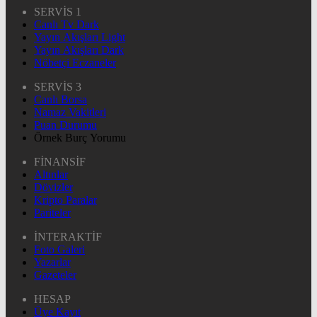
SERVİS 1
Canlı Tv Dark
Yayın Akışları Light
Yayın Akışları Dark
Nöbetçi Eczaneler
SERVİS 3
Canlı Borsa
Namaz Vakitleri
Puan Durumu
Örnek Burç Yorumu
FİNANSİF
Altınlar
Dövizler
Kripto Paralar
Pariteler
İNTERAKTİF
Foto Galeri
Yazarlar
Gazeteler
HESAP
Üye Kayıt