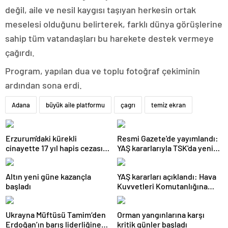
değil, aile ve nesil kaygısı taşıyan herkesin ortak
meselesi olduğunu belirterek, farklı dünya görüşlerine
sahip tüm vatandaşları bu harekete destek vermeye
çağırdı.
Program, yapılan dua ve toplu fotoğraf çekiminin
ardından sona erdi.
Adana
büyük aile platformu
çagrı
temiz ekran
Erzurum'daki kürekli
Resmi Gazete'de yayımlandı:
cinayette 17 yıl hapis cezası
YAŞ kararlarıyla TSK'da yeni
kesinleşti
görevlendirmeler
Altın yeni güne kazançla
YAŞ kararları açıklandı: Hava
başladı
Kuvvetleri Komutanlığına
Rafet Dalkıran getirildi
Ukrayna Müftüsü Tamim‘den
Orman yangınlarına karşı
Erdoğan’ın barış liderliğine
kritik günler başladı