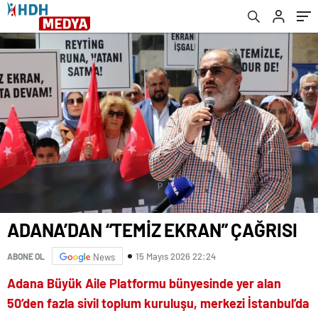
ADANA’DAN “TEMİZ EKRAN” ÇAĞRISI
15 Mayıs 2026 22:24
ABONE OL
News
Adana Büyük Aile Platformu bünyesinde yer alan
50’den fazla sivil toplum kuruluşu, merkezi İstanbul’da