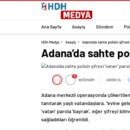
Ana Sayfa
Asayiş
Gündem
Pol
HDH Medya
Asayiş
Adana’da sahte polisin şifresi
Adana’da sahte pol
0
BEĞENDİM
ABONE OL
Adana merkezli operasyonda çökertilen ç
tanıtarak yaşlı vatandaşlara, “evine gel
’vatan’ parola ’bayrak’, eğer şifreyi bi
sağladıkları öğrenildi.