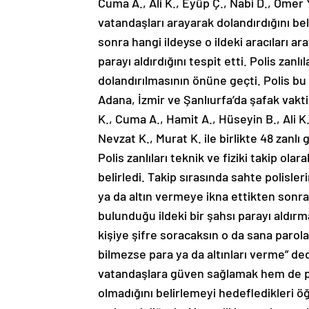
Cuma A., Ali K., Eyüp Ç., Nabi D., Ömer 
vatandaşları arayarak dolandırdığını bel
sonra hangi ildeyse o ildeki aracıları a
parayı aldırdığını tespit etti. Polis zanlı
dolandırılmasının önüne geçti. Polis bu
Adana, İzmir ve Şanlıurfa’da şafak vakt
K., Cuma A., Hamit A., Hüseyin B., Ali K
Nevzat K., Murat K. ile birlikte 48 zanlı
Polis zanlıları teknik ve fiziki takip ola
belirledi. Takip sırasında sahte polisle
ya da altın vermeye ikna ettikten sonra
bulunduğu ildeki bir şahsı parayı aldır
kişiye şifre soracaksın o da sana parola 
bilmezse para ya da altınları verme” ded
vatandaşlara güven sağlamak hem de pa
olmadığını belirlemeyi hedefledikleri öğr