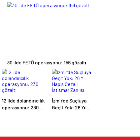
şüpheli yakalandı,
Akbaş Oldu
40’ı tutuklandı
30 ilde FETÖ operasyonu: 156 gözaltı
12 ilde dolandırıcılık
İzmir'de Suçluya
operasyonu: 230
Geçit Yok: 26 Yıl
gözaltı
Hapis Cezalı
İstismar Zanlısı
Yakalandı!