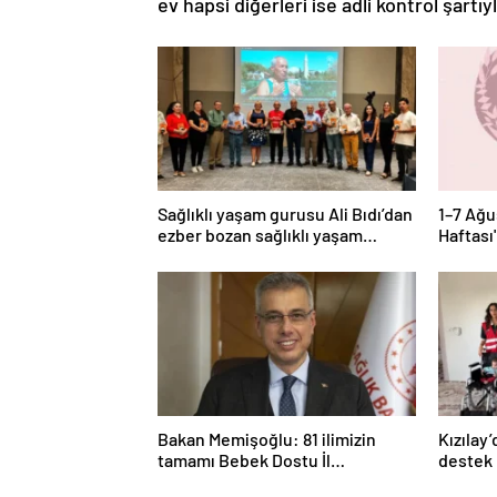
ev hapsi diğerleri ise adli kontrol şart
Sağlıklı yaşam gurusu Ali Bıdı’dan
1–7 Ağ
ezber bozan sağlıklı yaşam
Haftası
reçetesi
vurgula
Bakan Memişoğlu: 81 ilimizin
Kızılay
tamamı Bebek Dostu İl
destek
statüsünde