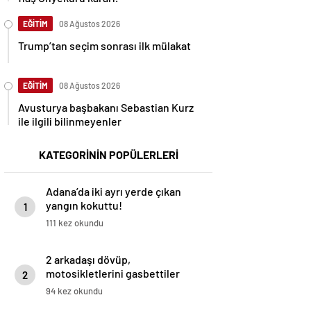
EĞİTİM
08 Ağustos 2026
Trump’tan seçim sonrası ilk mülakat
EĞİTİM
08 Ağustos 2026
Avusturya başbakanı Sebastian Kurz
ile ilgili bilinmeyenler
KATEGORİNİN POPÜLERLERİ
Adana’da iki ayrı yerde çıkan
yangın kokuttu!
1
111 kez okundu
2 arkadaşı dövüp,
motosikletlerini gasbettiler
2
94 kez okundu