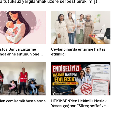
ıyla tutuksuz yargılanmak üzere serbest bırakılmıştı.
ustos Dünya Emzirme
Ceylanpınar'da emzirme haftası
'nda anne sütünün önemi
etkinliği
ndı
’dan cam kemik hastalarına
HEKİMSEN'den Hekimlik Meslek
Yasası çağrısı: "Süreç şeffaf ve
katılımcı yürütülmeli"