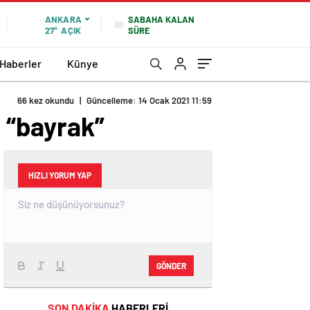
SABAHA KALAN
ANKARA
SÜRE
27°
AÇIK
 Haberler
Künye
66 kez okundu
|
Güncelleme: 14 Ocak 2021 11:59
ı “bayrak”
HIZLI YORUM YAP
GÖNDER
SON DAKİKA
HABERLERİ