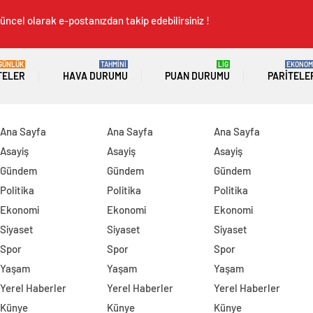
üncel olarak e-postanızdan takip edebilirsiniz !
GÜNLÜK
TAHMİNİ
LİG
EKONOM
TELER
HAVA DURUMU
PUAN DURUMU
PARITELE
Ana Sayfa
Ana Sayfa
Ana Sayfa
Asayiş
Asayiş
Asayiş
Gündem
Gündem
Gündem
Politika
Politika
Politika
Ekonomi
Ekonomi
Ekonomi
Siyaset
Siyaset
Siyaset
Spor
Spor
Spor
Yaşam
Yaşam
Yaşam
Yerel Haberler
Yerel Haberler
Yerel Haberler
Künye
Künye
Künye