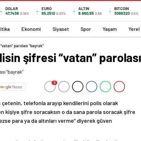
DOLAR
EURO
ALTIN
BITCOIN
47,7436
55,2510
6.660,55
3099320
0.18%
0.32%
2,59
0.5%
itika
Ekonomi
Siyaset
Spor
Yaşam
Yerel
 “vatan” parolası “bayrak”
isin şifresi “vatan” parolas
0
News
etenin, telefonla arayıp kendilerini polis olarak
en kişiye şifre soracaksın o da sana parola soracak şifre
lmezse para ya da altınları verme” diyerek güven