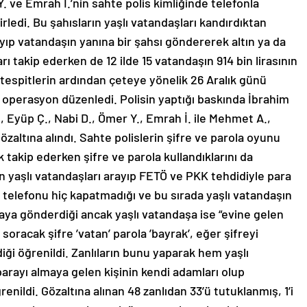
Y. ve Emrah İ.’nin sahte polis kimliğinde telefonla
irledi. Bu şahısların yaşlı vatandaşları kandırdıktan
rayıp vatandaşın yanına bir şahsı göndererek altın ya da
ları takip ederken de 12 ilde 15 vatandaşın 914 bin lirasının
 tespitlerin ardından çeteye yönelik 26 Aralık günü
i operasyon düzenledi. Polisin yaptığı baskında İbrahim
., Eyüp Ç., Nabi D., Ömer Y., Emrah İ. ile Mehmet A.,
 gözaltına alındı. Sahte polislerin şifre ve parola oyunu
rak takip ederken şifre ve parola kullandıklarını da
rin yaşlı vatandaşları arayıp FETÖ ve PKK tehdidiyle para
 telefonu hiç kapatmadığı ve bu sırada yaşlı vatandaşın
maya gönderdiği ancak yaşlı vatandaşa ise “evine gelen
soracak şifre ’vatan’ parola ’bayrak’, eğer şifreyi
iği öğrenildi. Zanlıların bunu yaparak hem yaşlı
rayı almaya gelen kişinin kendi adamları olup
enildi. Gözaltına alınan 48 zanlıdan 33’ü tutuklanmış, 1’i