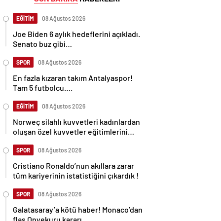
EĞİTİM
08 Ağustos 2026
Joe Biden 6 aylık hedeflerini açıkladı.
Senato buz gibi…
SPOR
08 Ağustos 2026
En fazla kızaran takım Antalyaspor!
Tam 5 futbolcu….
EĞİTİM
08 Ağustos 2026
Norweç silahlı kuvvetleri kadınlardan
oluşan özel kuvvetler eğitimlerini
başlattı.
SPOR
08 Ağustos 2026
Cristiano Ronaldo’nun akıllara zarar
tüm kariyerinin istatistiğini çıkardık !
SPOR
08 Ağustos 2026
Galatasaray’a kötü haber! Monaco’dan
flaş Onyekuru kararı.