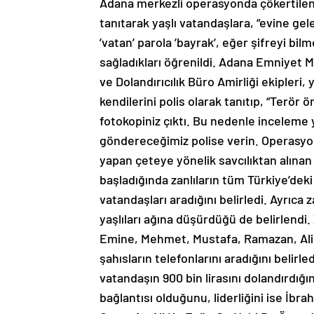
Adana merkezli operasyonda çökertilen ç
tanıtarak yaşlı vatandaşlara, “evine gel
’vatan’ parola ’bayrak’, eğer şifreyi bi
sağladıkları öğrenildi. Adana Emniyet 
ve Dolandırıcılık Büro Amirliği ekipleri,
kendilerini polis olarak tanıtıp, “Terö
fotokopiniz çıktı. Bu nedenle inceleme y
göndereceğimiz polise verin. Operasyond
yapan çeteye yönelik savcılıktan alınan i
başladığında zanlıların tüm Türkiye’dek
vatandaşları aradığını belirledi. Ayrıca
yaşlıları ağına düşürdüğü de belirlendi.
Emine, Mehmet, Mustafa, Ramazan, Ali, H
şahısların telefonlarını aradığını belirle
vatandaşın 900 bin lirasını dolandırdığın
bağlantısı olduğunu, liderliğini ise İbra