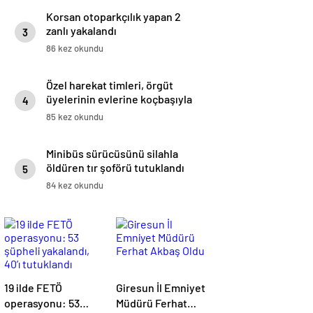
Korsan otoparkçılık yapan 2
zanlı yakalandı
3
86 kez okundu
Özel harekat timleri, örgüt
üyelerinin evlerine koçbaşıyla
4
kapıyı kırıp girdi
85 kez okundu
Minibüs sürücüsünü silahla
öldüren tır şoförü tutuklandı
5
84 kez okundu
19 ilde FETÖ
Giresun İl Emniyet
operasyonu: 53
Müdürü Ferhat