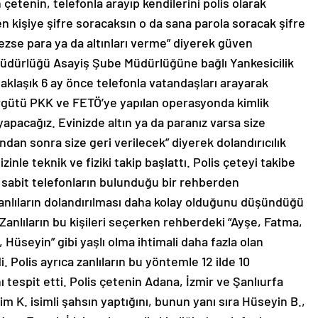
etenin, telefonla arayıp kendilerini polis olarak
en kişiye şifre soracaksın o da sana parola soracak şifre
lmezse para ya da altınları verme” diyerek güven
Müdürlüğü Asayiş Şube Müdürlüğüne bağlı Yankesicilik
 yaklaşık 6 ay önce telefonla vatandaşları arayarak
r örgütü PKK ve FETÖ’ye yapılan operasyonda kimlik
apacağız. Evinizde altın ya da paranız varsa size
an sonra size geri verilecek” diyerek dolandırıcılık
zinle teknik ve fiziki takip başlattı. Polis çeteyi takibe
i sabit telefonların bulunduğu bir rehberden
 zanlıların dolandırılması daha kolay olduğunu düşündüğü
 Zanlıların bu kişileri seçerken rehberdeki “Ayşe, Fatma,
üseyin” gibi yaşlı olma ihtimali daha fazla olan
di. Polis ayrıca zanlıların bu yöntemle 12 ilde 10
ı tespit etti. Polis çetenin Adana, İzmir ve Şanlıurfa
him K. isimli şahsın yaptığını, bunun yanı sıra Hüseyin B.,